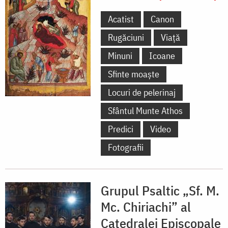
Acatist
Canon
Rugăciuni
Viață
Minuni
Icoane
Sfinte moaște
Locuri de pelerinaj
Sfântul Munte Athos
Predici
Video
Fotografii
Grupul Psaltic „Sf. M.
Mc. Chiriachi” al
Catedralei Episcopale