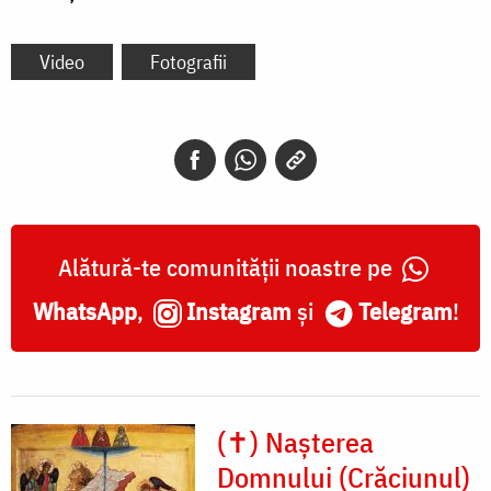
Video
Fotografii
Alătură-te comunității noastre pe
WhatsApp
,
Instagram
și
Telegram
!
(✝) Nașterea
Domnului (Crăciunul)