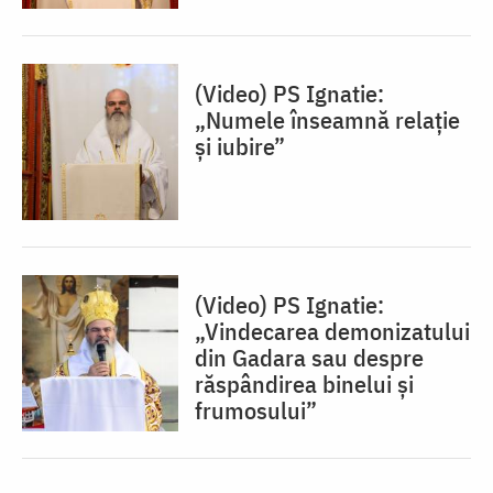
(Video) PS Ignatie:
„Numele înseamnă relație
și iubire”
(Video) PS Ignatie:
„Vindecarea demonizatului
din Gadara sau despre
răspândirea binelui și
frumosului”