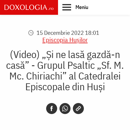
Skip
Meniu
to
main
Main
content
navigation
15 Decembrie 2022 18:01
Episcopia Huşilor
(Video) „Și ne lasă gazdă-n
casă” - Grupul Psaltic „Sf. M.
Mc. Chiriachi” al Catedralei
Episcopale din Huși