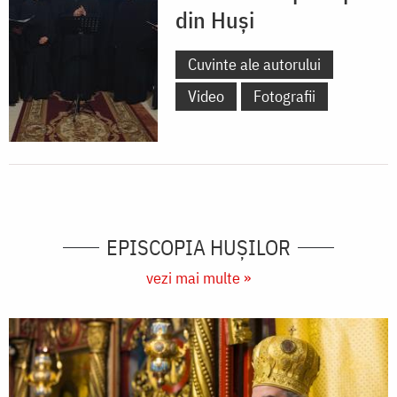
din Huși
Cuvinte ale autorului
Video
Fotografii
EPISCOPIA HUŞILOR
vezi mai multe »