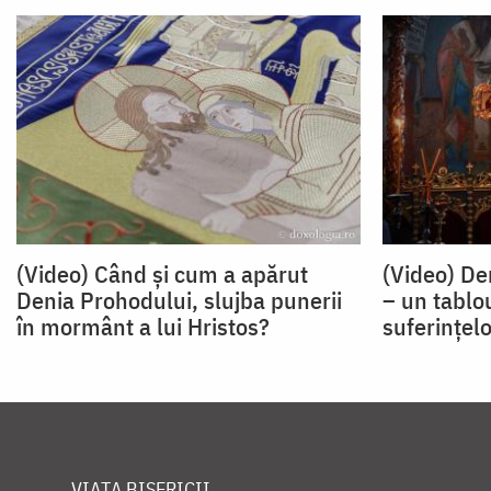
(Video) Când și cum a apărut
(Video) De
Denia Prohodului, slujba punerii
– un tablo
în mormânt a lui Hristos?
suferinţel
VIAȚA BISERICII