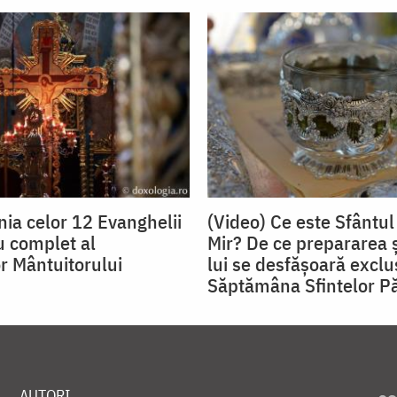
nia celor 12 Evanghelii
(Video) Ce este Sfântul
u complet al
Mir? De ce prepararea ș
or Mântuitorului
lui se desfăşoară exclus
Săptămâna Sfintelor Pă
AUTORI