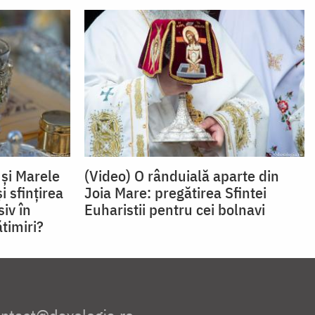
 şi Marele
(Video) O rânduială aparte din
i sfințirea
Joia Mare: pregătirea Sfintei
iv în
Euharistii pentru cei bolnavi
timiri?