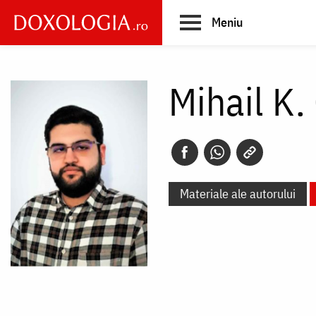
Skip
Meniu
to
main
Main
content
navigation
Mihail K
Materiale ale autorului