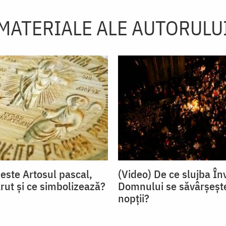
MATERIALE ALE AUTORULU
 este Artosul pascal,
(Video) De ce slujba Înv
rut și ce simbolizează?
Domnului se săvârșește
nopții?