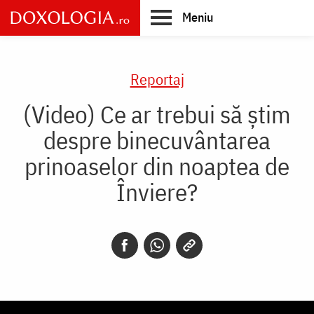
Skip
Meniu
to
main
Main
content
navigation
Reportaj
(Video) Ce ar trebui să știm
despre binecuvântarea
prinoaselor din noaptea de
Înviere?