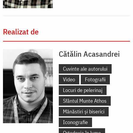
Realizat de
Cătălin Acasandrei
Cuvinte ale autorului
Video
Fotografii
Locuri de pelerinaj
Sfântul Munte Athos
Mănăstiri și biserici
Iconografie
Ortodoxia în lume