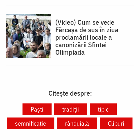
(Video) Cum se vede
Fărcașa de sus în ziua
proclamării locale a
canonizării Sfintei
Olimpiada
Citește despre:
Paști
tradiții
tipic
semnificație
rânduială
Clipuri