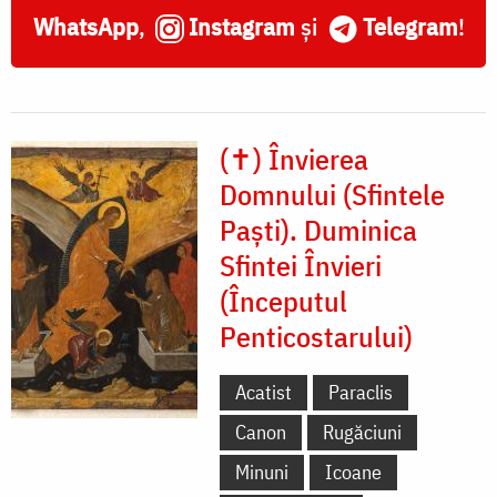
WhatsApp
,
Instagram
și
Telegram
!
(✝) Învierea
Domnului (Sfintele
Paști). Duminica
Sfintei Învieri
(Începutul
Penticostarului)
Acatist
Paraclis
Canon
Rugăciuni
Minuni
Icoane