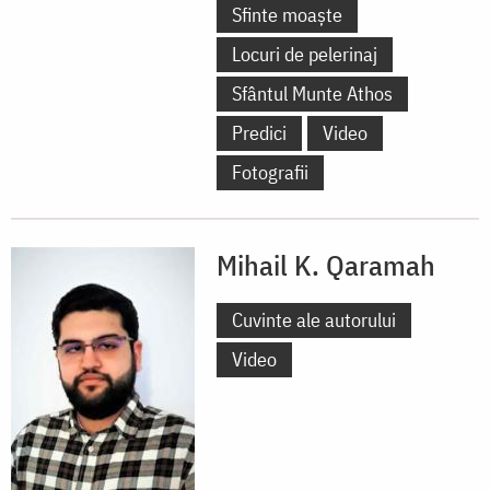
Sfinte moaște
Locuri de pelerinaj
Sfântul Munte Athos
Predici
Video
Fotografii
Mihail K. Qaramah
Cuvinte ale autorului
Video