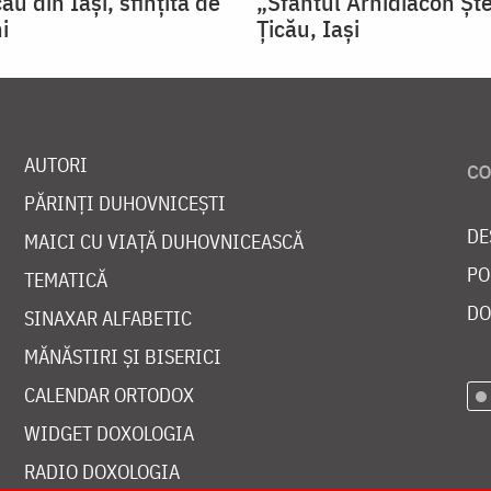
ău din Iaşi, sfinţită de
„Sfântul Arhidiacon Șt
i
Țicău, Iași
AUTORI
PĂRINȚI DUHOVNICEȘTI
DE
MAICI CU VIAȚĂ DUHOVNICEASCĂ
PO
TEMATICĂ
DO
SINAXAR ALFABETIC
MĂNĂSTIRI ȘI BISERICI
CALENDAR ORTODOX
WIDGET DOXOLOGIA
RADIO DOXOLOGIA