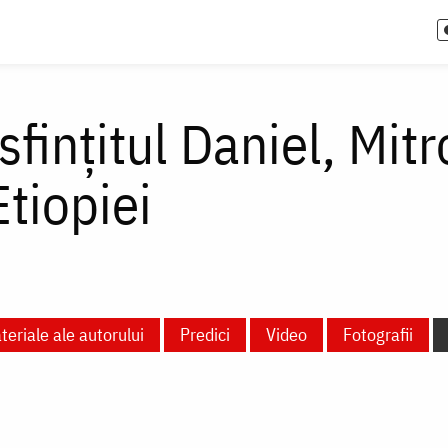
sfințitul Daniel, Mit
Etiopiei
teriale ale autorului
Predici
Video
Fotografii