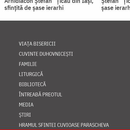
Arhidiacon Ștefan” Țicău din Iaşi,
Ștefan” Țic
sfinţită de șase ierarhi
șase ierarh
VIAȚA BISERICII
CUVINTE DUHOVNICEȘTI
FAMILIE
LITURGICĂ
BIBLIOTECĂ
ÎNTREABĂ PREOTUL
MEDIA
ȘTIRI
HRAMUL SFINTEI CUVIOASE PARASCHEVA