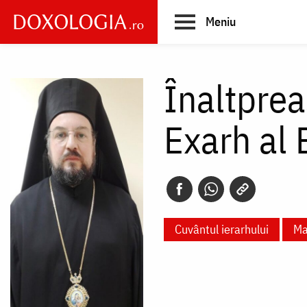
Skip
Meniu
to
main
Main
content
navigation
Înaltprea
Exarh al 
Cuvântul ierarhului
Ma