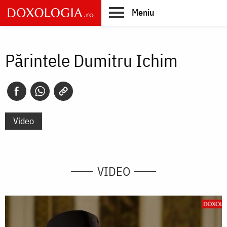
Skip
Meniu
to
main
Main
content
navigation
Părintele Dumitru Ichim
Video
VIDEO