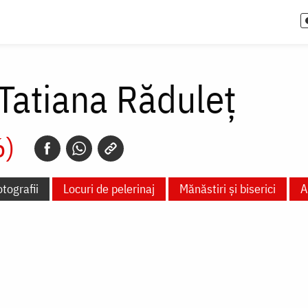
Tatiana Răduleț
6)
tografii
Locuri de pelerinaj
Mănăstiri și biserici
A