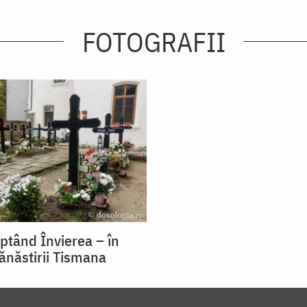
FOTOGRAFII
eptând Învierea – în
Mănăstirii Tismana