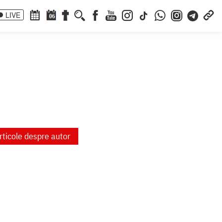
LIVE
06
rticole despre autor