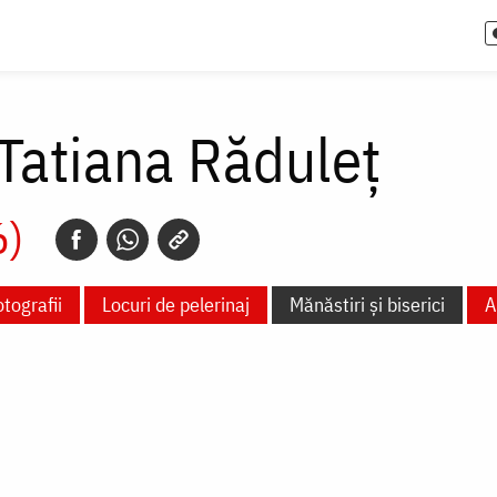
Tatiana Răduleț
6)
tografii
Locuri de pelerinaj
Mănăstiri și biserici
A