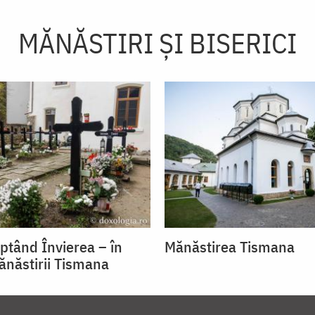
MĂNĂSTIRI ȘI BISERICI
eptând Învierea – în
Mănăstirea Tismana
Mănăstirii Tismana