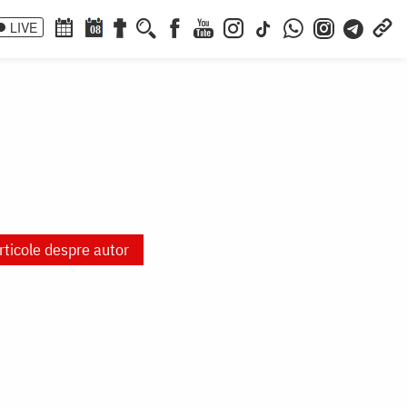
LIVE
08
rticole despre autor