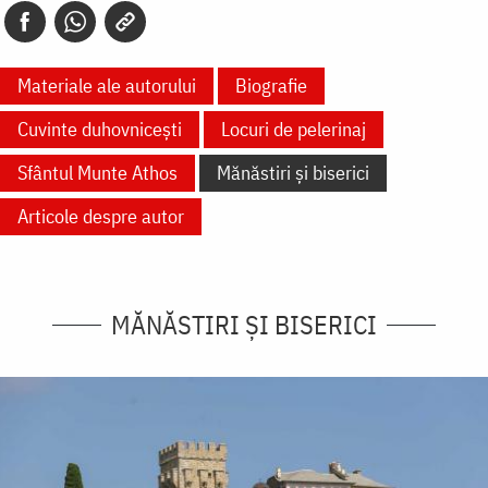
Materiale ale autorului
Biografie
Cuvinte duhovnicești
Locuri de pelerinaj
Sfântul Munte Athos
Mănăstiri și biserici
Articole despre autor
MĂNĂSTIRI ȘI BISERICI