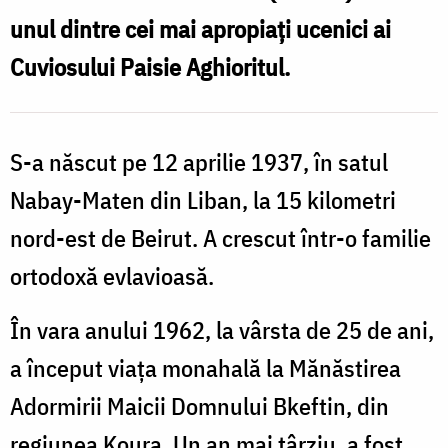
(Atallah)
unul dintre cei mai apropiați ucenici ai
Cuviosului Paisie Aghioritul.
S-a născut pe 12 aprilie 1937, în satul
Nabay-Maten din Liban, la 15 kilometri
nord-est de Beirut. A crescut într-o familie
ortodoxă evlavioasă.
În vara anului 1962, la vârsta de 25 de ani,
a început viața monahală la Mănăstirea
Adormirii Maicii Domnului Bkeftin, din
regiunea Koura. Un an mai târziu, a fost