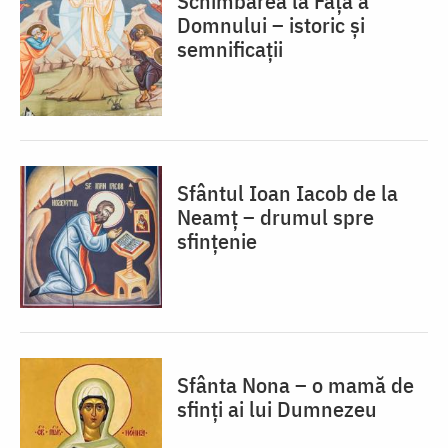
Schimbarea la Față a
Domnului – istoric și
semnificații
Sfântul Ioan Iacob de la
Neamț – drumul spre
sfințenie
Sfânta Nona – o mamă de
sfinți ai lui Dumnezeu