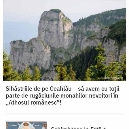
Sihăstriile de pe Ceahlău ‒ să avem cu toții
parte de rugăciunile monahilor nevoitori în
„Athosul românesc”!