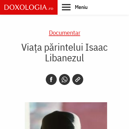
Skip
Meniu
to
main
Main
content
navigation
Documentar
Viața părintelui Isaac
Libanezul