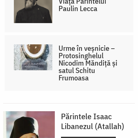
Viața Părintelui
Paulin Lecca
Urme în veșnicie –
Protosinghelul
Nicodim Măndiță și
satul Schitu
Frumoasa
Părintele Isaac
Libanezul (Atallah)