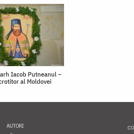
rarh Iacob Putneanul –
crotitor al Moldovei
AUTORI