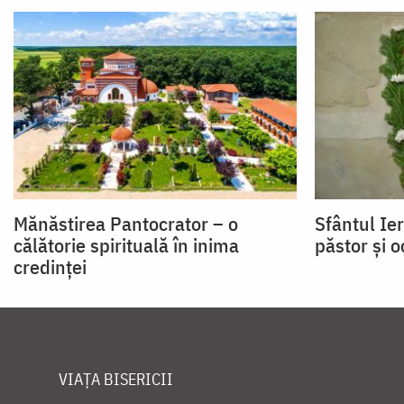
Mănăstirea Pantocrator – o
Sfântul Ie
călătorie spirituală în inima
păstor și o
credinței
VIAȚA BISERICII