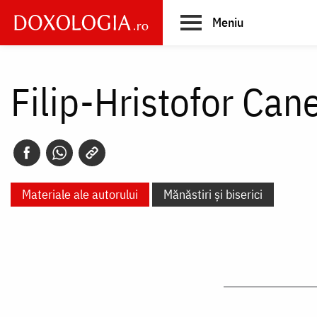
Skip
Meniu
to
main
Main
content
navigation
Filip-Hristofor Can
Materiale ale autorului
Mănăstiri și biserici