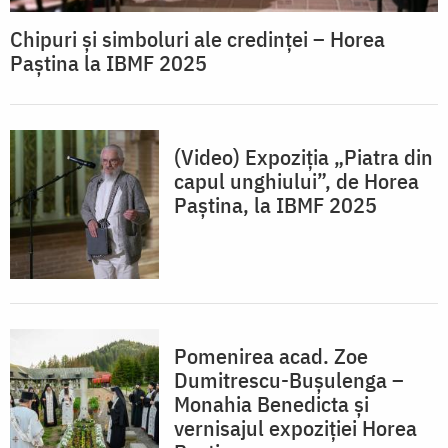
Chipuri și simboluri ale credinței – Horea
Paștina la IBMF 2025
(Video) Expoziția „Piatra din
capul unghiului”, de Horea
Paștina, la IBMF 2025
Pomenirea acad. Zoe
Dumitrescu-Bușulenga –
Monahia Benedicta și
vernisajul expoziției Horea