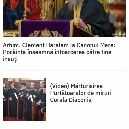
Arhim. Clement Haralam la Canonul Mare:
Pocăința înseamnă întoarcerea către tine
însuți
(Video) Mărturisirea
Purtătoarelor de miruri –
Corala Diaconia