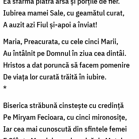
Ea sfarmă piatra arsă şi porţile de fier.
Iubirea mamei Sale, cu geamătul curat,
A auzit azi Fiul şi-apoi a înviat!
Maria, Preacurata, cu cele cinci Marii,
Au întâlnit pe Domnul în ziua cea dintâi.
Hristos a dat poruncă să facem pomenire
De viața lor curată trăită în iubire.
*
Biserica străbună cinsteşte cu credinţă
Pe Miryam Fecioara, cu cinci mironosiţe,
Iar cea mai cunoscută din sfintele femei