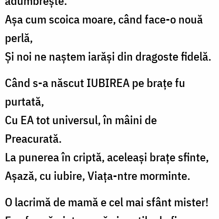
adumbrește.
Aşa cum scoica moare, când face-o nouă
perlă,
Şi noi ne naştem iarăşi din dragoste fidelă.
Când s-a născut IUBIREA pe braţe fu
purtată,
Cu EA tot universul, în mâini de
Preacurată.
La punerea în criptă, aceleaşi braţe sfinte,
Aşază, cu iubire, Viaţa-ntre morminte.
O lacrimă de mamă e cel mai sfânt mister!