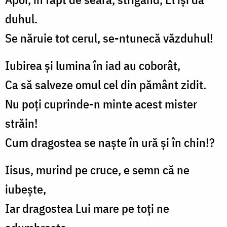
duhul.
Se năruie tot cerul, se-ntunecă văzduhul!
Iubirea şi lumina în iad au coborât,
Ca să salveze omul cel din pământ zidit.
Nu poţi cuprinde-n minte acest mister
străin!
Cum dragostea se naşte în ură şi în chin!?
Iisus, murind pe cruce, e semn că ne
iubeşte,
Iar dragostea Lui mare pe toți ne