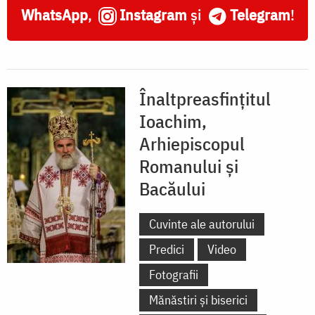
WhatsApp
,
Instagram
și
Telegram
!
Înaltpreasfințitul
Ioachim,
Arhiepiscopul
Romanului și
Bacăului
Cuvinte ale autorului
Predici
Video
Fotografii
Mănăstiri și biserici