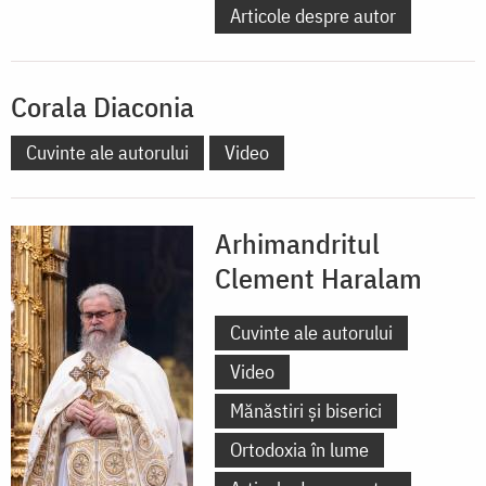
Articole despre autor
Corala Diaconia
Cuvinte ale autorului
Video
Arhimandritul
Clement Haralam
Cuvinte ale autorului
Video
Mănăstiri și biserici
Ortodoxia în lume