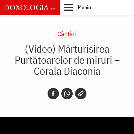
Skip
Meniu
to
main
Main
content
navigation
Cântări
(Video) Mărturisirea
Purtătoarelor de miruri –
Corala Diaconia