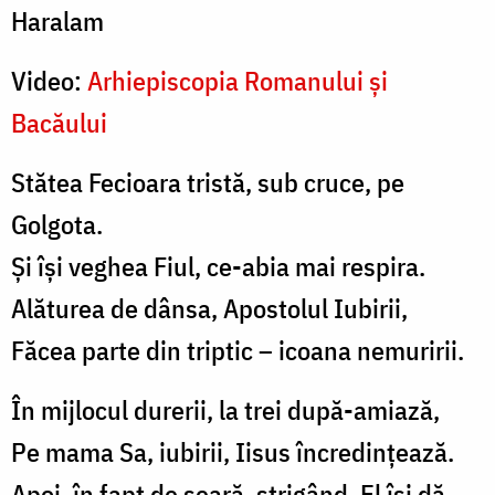
Haralam
Video:
Arhiepiscopia Romanului și
Bacăului
Stătea Fecioara tristă, sub cruce, pe
Golgota.
Și își veghea Fiul, ce-abia mai respira.
Alăturea de dânsa, Apostolul Iubirii,
Făcea parte din triptic – icoana nemuririi.
În mijlocul durerii, la trei după-amiază,
Pe mama Sa, iubirii, Iisus încredinţează.
Apoi, în fapt de seară, strigând, El îşi dă