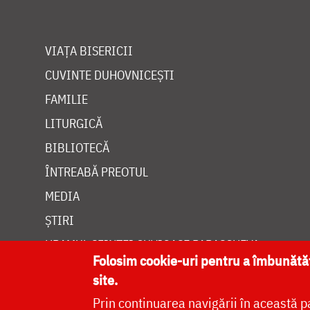
VIAȚA BISERICII
CUVINTE DUHOVNICEȘTI
FAMILIE
LITURGICĂ
BIBLIOTECĂ
ÎNTREABĂ PREOTUL
MEDIA
ȘTIRI
HRAMUL SFINTEI CUVIOASE PARASCHEVA
Folosim cookie-uri pentru a îmbunăt
site.
Prin continuarea navigării în această p