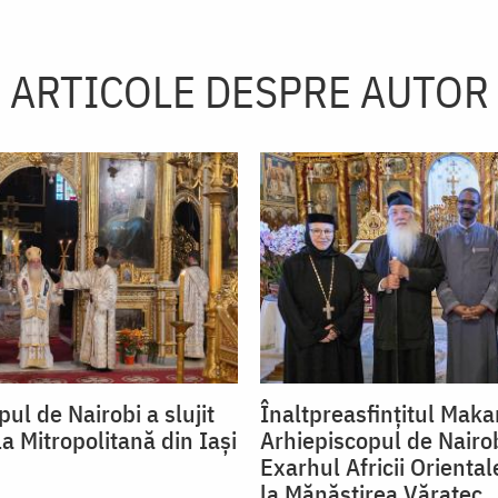
ARTICOLE DESPRE AUTOR
ul de Nairobi a slujit
Înaltpreasfințitul Maka
a Mitropolitană din Iași
Arhiepiscopul de Nairob
Exarhul Africii Orientale
la Mănăstirea Văratec