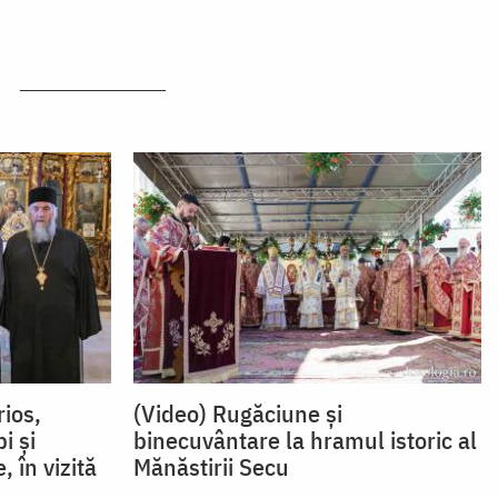
rios,
(Video) Rugăciune și
i și
binecuvântare la hramul istoric al
, în vizită
Mănăstirii Secu