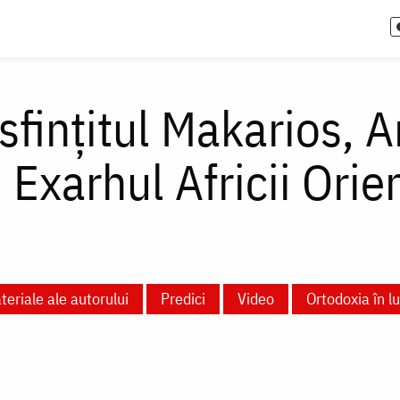
sfințitul Makarios, 
i Exarhul Africii Orie
teriale ale autorului
Predici
Video
Ortodoxia în 