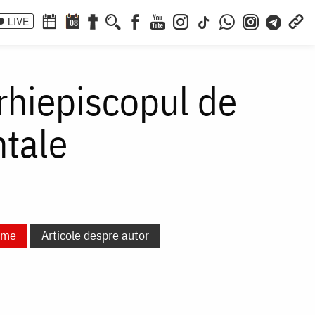
LIVE
08
Arhiepiscopul de
ntale
lume
Articole despre autor