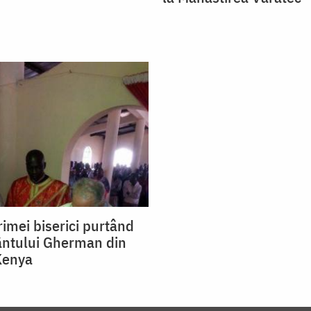
rimei biserici purtând
ântului Gherman din
Kenya