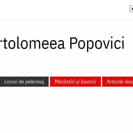
rtolomeea Popovici
Locuri de pelerinaj
Mănăstiri și biserici
Articole des