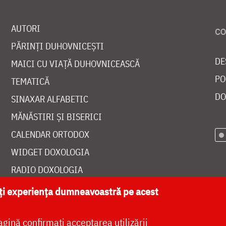
AUTORI
PĂRINȚI DUHOVNICEȘTI
DE
MAICI CU VIAȚĂ DUHOVNICEASCĂ
PO
TEMATICĂ
DO
SINAXAR ALFABETIC
MĂNĂSTIRI ȘI BISERICI
CALENDAR ORTODOX
WIDGET DOXOLOGIA
RADIO DOXOLOGIA
ăți experiența dumneavoastră pe acest
agină confirmați acceptarea utilizării