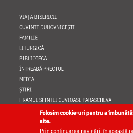
VIAȚA BISERICII
CUVINTE DUHOVNICEȘTI
FAMILIE
LITURGICĂ
BIBLIOTECĂ
ÎNTREABĂ PREOTUL
MEDIA
ȘTIRI
HRAMUL SFINTEI CUVIOASE PARASCHEVA
Folosim cookie-uri pentru a îmbunăt
site.
Prin continuarea navigării în această p