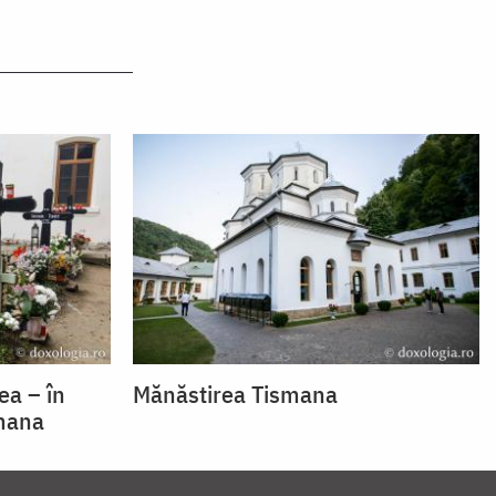
ea – în
Mănăstirea Tismana
smana