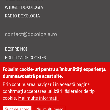
WIDGET DOXOLOGIA
RADIO DOXOLOGIA
DESPRE NOI
POLITICA DE COOKIES
DONEAZĂ ONLINE PENTRU CATEDRALA NAȚIONALĂ
Folosim cookie-uri pentru a îmbunătăți experiența
dumneavoastră pe acest site.
Prin continuarea navigării în această pagină
LIVE
confirmați acceptarea utilizării fișierelor de tip
cookie.
Mai multe informații
Site dezvoltat de
DOXOLOGIA MEDIA
,
Sunt de acord
Nu, mulțumesc