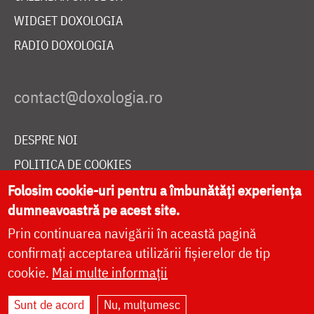
WIDGET DOXOLOGIA
RADIO DOXOLOGIA
DESPRE NOI
POLITICA DE COOKIES
DONEAZĂ ONLINE PENTRU CATEDRALA NAȚIONALĂ
Folosim cookie-uri pentru a îmbunătăți experiența
dumneavoastră pe acest site.
Prin continuarea navigării în această pagină
LIVE
confirmați acceptarea utilizării fișierelor de tip
cookie.
Mai multe informații
Sunt de acord
Nu, mulțumesc
Site dezvoltat de
DOXOLOGIA MEDIA
,