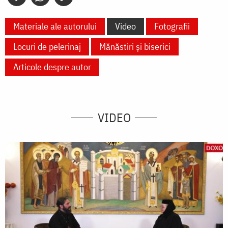
Materiale ale autorului
Video
Fotografii
Locuri de pelerinaj
Mănăstiri și biserici
Articole despre autor
VIDEO