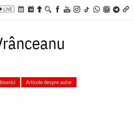
LIVE
06
Vrânceanu
biserici
Articole despre autor