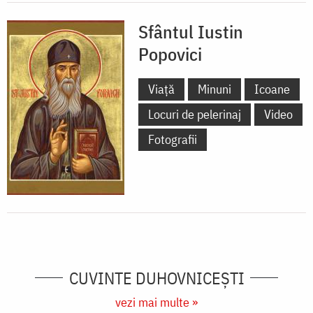
Sfântul Iustin
Popovici
Viață
Minuni
Icoane
Locuri de pelerinaj
Video
Fotografii
CUVINTE DUHOVNICEȘTI
vezi mai multe »