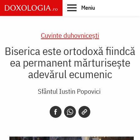
Skip
Meniu
to
main
Main
content
navigation
Cuvinte duhovnicești
Biserica este ortodoxă fiindcă
ea permanent mărturiseşte
adevărul ecumenic
Sfântul Iustin Popovici