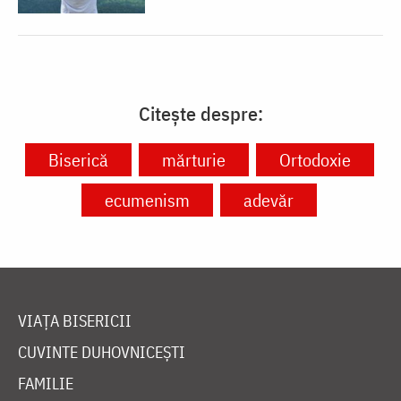
Citește despre:
Biserică
mărturie
Ortodoxie
ecumenism
adevăr
VIAȚA BISERICII
CUVINTE DUHOVNICEȘTI
FAMILIE