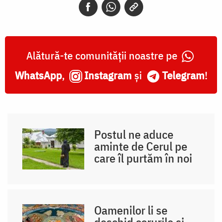
Alătură-te comunității noastre pe
WhatsApp
,
Instagram
și
Telegram
!
Postul ne aduce
aminte de Cerul pe
care îl purtăm în noi
Oamenilor li se
deschid cerurile și