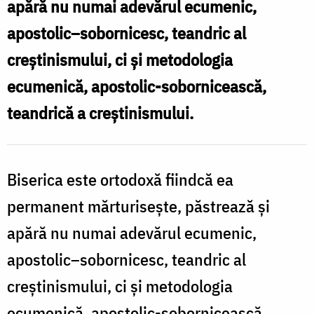
apără nu numai adevărul ecumenic,
mărturiseşte
apostolic–sobornicesc, teandric al
adevărul
creştinismului, ci şi metodologia
ecumenic
ecumenică, apostolic-sobornicească,
teandrică a creştinismului.
Biserica este ortodoxă fiindcă ea
permanent mărturiseşte, păstrează şi
apără nu numai adevărul ecumenic,
apostolic–sobornicesc, teandric al
creştinismului, ci şi metodologia
ecumenică, apostolic-sobornicească,