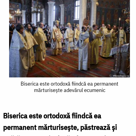
Biserica
Biserica este ortodoxă fiindcă ea permanent
mărturiseşte adevărul ecumenic
este
ortodoxă
fiindcă
Biserica este ortodoxă fiindcă ea
ea
permanent mărturiseşte, păstrează şi
permanent