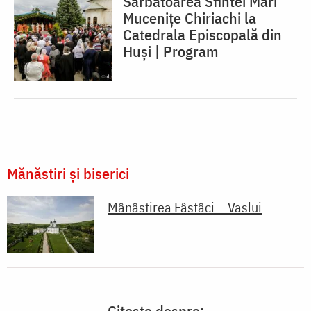
Sărbătoarea Sfintei Mari
Mucenițe Chiriachi la
Catedrala Episcopală din
Huși | Program
Mănăstiri și biserici
Mânâstirea Fâstâci – Vaslui
Citește despre: