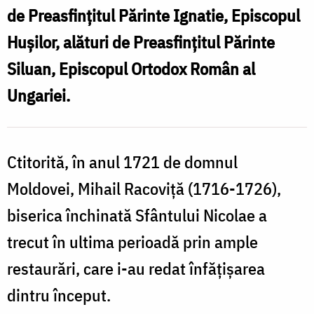
de
de Preasfințitul Părinte Ignatie, Episcopul
ani
Hușilor, alături de Preasfințitul Părinte
de
Siluan, Episcopul Ortodox Român al
la
Ungariei.
ctitorirea
ei
Ctitorită, în anul 1721 de domnul
Moldovei, Mihail Racoviță (1716-1726),
biserica închinată Sfântului Nicolae a
trecut în ultima perioadă prin ample
restaurări, care i-au redat înfățișarea
dintru început.