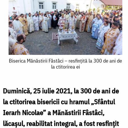
Biserica
Biserica Mănăstirii Fâstâci – resfințită la 300 de ani de
la ctitorirea ei
Mănăstirii
Fâstâci
–
Duminică, 25 iulie 2021, la 300 de ani de
resfințită
la ctitorirea bisericii cu hramul „Sfântul
la
Ierarh Nicolae” a Mănăstirii Fâstâci,
300
lăcașul, reabilitat integral, a fost resfințit