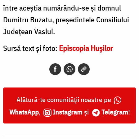
între aceștia numărându-se și domnul
Dumitru Buzatu, președintele Consiliului
Județean Vaslui.
Sursă text și foto:
Episcopia Hușilor
Alătură-te comunității noastre pe
WhatsApp
,
Instagram
și
Telegram
!