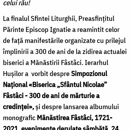
celui rău!
La finalul Sfintei Liturghii, Preasfințitul
Părinte Episcop Ignatie a reamintit celor
de față manifestările organizate cu prilejul
împlinirii a 300 de ani de la zidirea actualei
biserici a Mănăstirii Fâstâci. Ierarhul
Hușilor a vorbit despre
Simpozionul
Național «Biserica „Sfântul Nicolae”
Fâstâci - 300 de ani de mărturie a
credinței»,
și despre lansarea albumului
monografic
Mănăstirea Fâstâci, 1721-
2021, evenimente derulate sâmbătă, 24