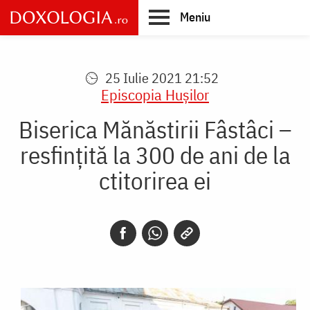
Skip
Meniu
to
main
Main
content
navigation
25 Iulie 2021 21:52
Episcopia Huşilor
Biserica Mănăstirii Fâstâci –
resfințită la 300 de ani de la
ctitorirea ei