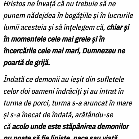
Hristos ne învață că nu trebuie să ne
punem nădejdea în bogățiile și în lucrurile
lumii acesteia și să înțelegem că,
chiar și
în momentele cele mai grele și în
încercările cele mai mari, Dumnezeu ne
poartă de grijă.
Îndată ce demonii au ieșit din sufletele
celor doi oameni îndrăciți și au intrat în
turma de porci, turma s-a aruncat în mare
și s-a înecat de îndată, arătându-se
că
acolo unde este stăpânirea demonilor
nu poate să fie liniște, pace sau viață.