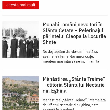
citește mai mult
Monahi români nevoitori în
Sfânta Cetate – Pelerinajul
părintelui Cleopa la Locurile
Sfinte
Ne deșteptăm dis-de-dimineață și,
asemenea femei-lor mironosițe,
mergem mai întâi să ne închinăm la
Mănăstirea „Sfânta Treime”
– ctitoria Sfântului Nectarie
din Eghina
Mănăstirea „Sfânta Treime”, întemeiată
de Sfântul Nectarie din Eghina, este
aşezată în interiorul