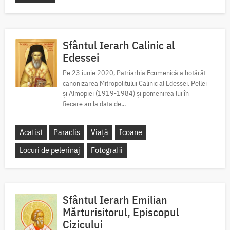
Sfântul Ierarh Calinic al
Edessei
Pe 23 iunie 2020, Patriarhia Ecumenică a hotărât
canonizarea Mitropolitului Calinic al Edessei, Pellei
și Almopiei (1919-1984) și pomenirea lui în
fiecare an la data de...
Acatist
Paraclis
Viață
Icoane
Locuri de pelerinaj
Fotografii
Sfântul Ierarh Emilian
Mărturisitorul, Episcopul
Cizicului