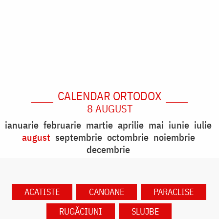
CALENDAR ORTODOX
8 AUGUST
ianuarie
februarie
martie
aprilie
mai
iunie
iulie
august
septembrie
octombrie
noiembrie
decembrie
ACATISTE
CANOANE
PARACLISE
RUGĂCIUNI
SLUJBE