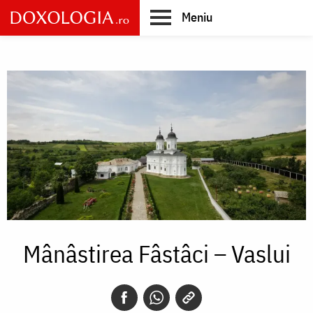
Skip
Meniu
to
main
Main
content
navigation
Mânâstirea Fâstâci – Vaslui