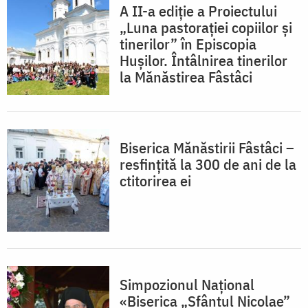
A II-a ediție a Proiectului
„Luna pastorației copiilor și
tinerilor” în Episcopia
Hușilor. Întâlnirea tinerilor
la Mănăstirea Fâstâci
Biserica Mănăstirii Fâstâci –
resfințită la 300 de ani de la
ctitorirea ei
Simpozionul Național
«Biserica „Sfântul Nicolae”