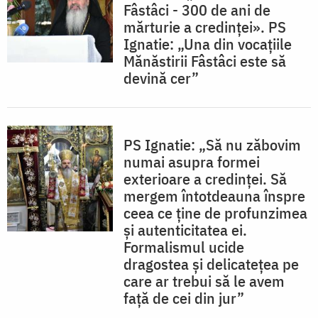
Fâstâci - 300 de ani de
mărturie a credinței». PS
Ignatie: „Una din vocațiile
Mănăstirii Fâstâci este să
devină cer”
PS Ignatie: „Să nu zăbovim
numai asupra formei
exterioare a credinței. Să
mergem întotdeauna înspre
ceea ce ține de profunzimea
și autenticitatea ei.
Formalismul ucide
dragostea și delicatețea pe
care ar trebui să le avem
față de cei din jur”