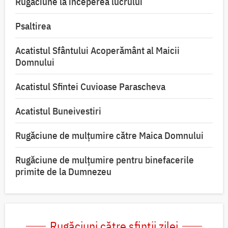
Rugăciune la începerea lucrului
Psaltirea
Acatistul Sfântului Acoperământ al Maicii
Domnului
Acatistul Sfintei Cuvioase Parascheva
Acatistul Buneivestiri
Rugăciune de mulţumire către Maica Domnului
Rugăciune de mulțumire pentru binefacerile
primite de la Dumnezeu
Rugăciuni către sfinții zilei