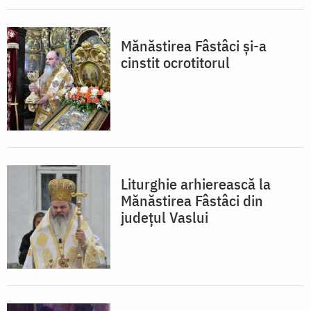
Mănăstirea Fâstâci şi-a
cinstit ocrotitorul
Liturghie arhierească la
Mănăstirea Fâstâci din
judeţul Vaslui