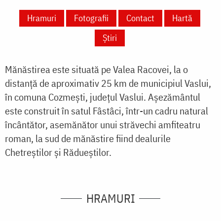
Hramuri
Fotografii
Contact
Hartă
Știri
Mănăstirea este situată pe Valea Racovei, la o
distanță de aproximativ 25 km de municipiul Vaslui,
în comuna Cozmești, județul Vaslui. Aşezământul
este construit în satul Fâstâci, într-un cadru natural
încântător, asemănător unui străvechi amfiteatru
roman, la sud de mănăstire fiind dealurile
Chetreştilor şi Rădueştilor.
HRAMURI