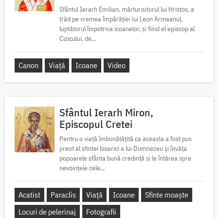
Sfântul Ierarh Emilian, mărturisitorul lui Hristos, a
trăit pe vremea împărăției lui Leon Armeanul,
luptătorul împotriva icoanelor, și fiind el episcop al
Cizicului, de...
Canon
Viață
Icoane
Video
Sfântul Ierarh Miron,
Episcopul Cretei
Pentru o viață îmbunătățită ca aceasta a fost pus
preot al sfintei biserici a lui Dumnezeu și învăța
popoarele sfânta bună credință și le întărea spre
nevoințele cele...
Acatist
Paraclis
Viață
Icoane
Sfinte moaște
Locuri de pelerinaj
Fotografii