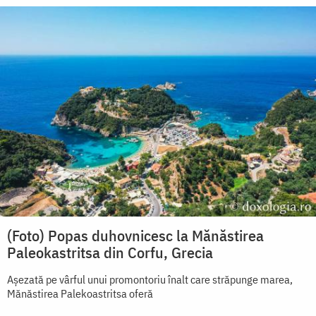
(Foto) Popas duhovnicesc la Mănăstirea
Paleokastritsa din Corfu, Grecia
Așezată pe vârful unui promontoriu înalt care străpunge marea,
Mănăstirea Palekoastritsa oferă