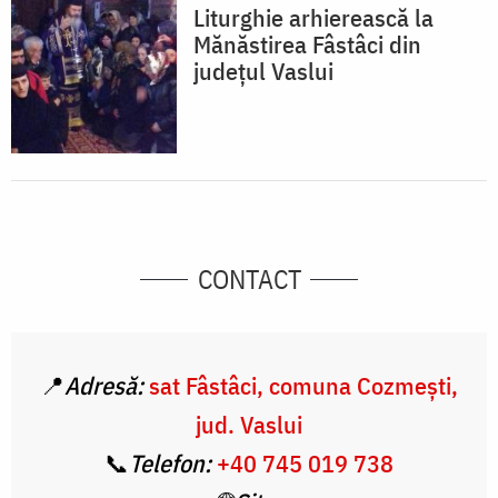
Liturghie arhierească la
Mănăstirea Fâstâci din
judeţul Vaslui
CONTACT
📍
Adresă:
sat Fâstâci, comuna Cozmești,
jud. Vaslui
📞
Telefon:
+40 745 019 738