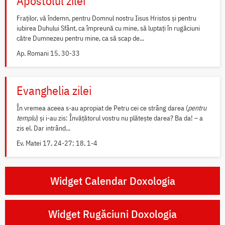
Apostolul zilei
Fraților, vă îndemn, pentru Domnul nostru Iisus Hristos și pentru
iubirea Duhului Sfânt, ca împreună cu mine, să luptați în rugăciuni
către Dumnezeu pentru mine, ca să scap de...
Ap. Romani 15, 30-33
Evanghelia zilei
În vremea aceea s-au apropiat de Petru cei ce strâng darea (
pentru
templu
) și i-au zis: Învățătorul vostru nu plătește darea? Ba da! – a
zis el. Dar intrând...
Ev. Matei 17, 24-27; 18, 1-4
Widget Calendar Doxologia
Widget Rugăciuni Doxologia