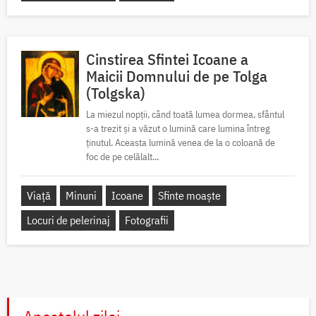
Cinstirea Sfintei Icoane a
Maicii Domnului de pe Tolga
(Tolgska)
La miezul nopții, când toată lumea dormea, sfântul
s-a trezit și a văzut o lumină care lumina întreg
ținutul. Aceasta lumină venea de la o coloană de
foc de pe celălalt...
Viață
Minuni
Icoane
Sfinte moaște
Locuri de pelerinaj
Fotografii