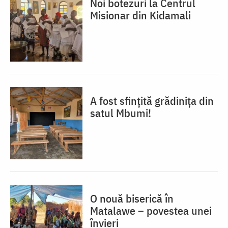
Noi botezuri la Centrul
Misionar din Kidamali
A fost sfințită grădinița din
satul Mbumi!
O nouă biserică în
Matalawe – povestea unei
învieri