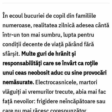
În ecoul bucuriei de copil din familiile
numeroase, realitatea zilnică adesea cântă
într-un ton mai sumbru, lupta pentru
condiții decente de viață părând fără
sfârșit.
Multe guri de hrănit și
responsabilități care se învârt ca roțile
unui ceas neobosit aduc cu sine provocări
nemăsurate.
Electrocasnicele, martori
vlăguiți ai vremurilor trecute, abia mai fac
față nevoilor: frigidere neîncăpătoare sau
care nu mai răcesc corespunzător,