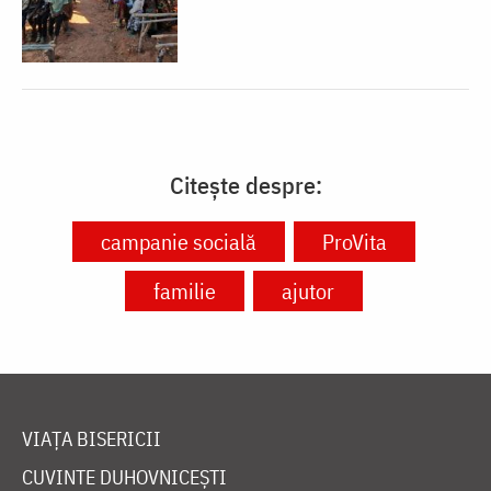
Citește despre:
campanie socială
ProVita
familie
ajutor
VIAȚA BISERICII
CUVINTE DUHOVNICEȘTI