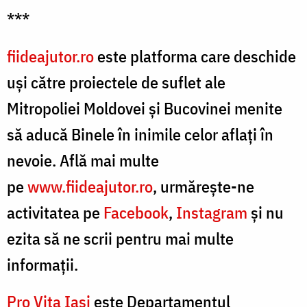
***
fiideajutor.ro
este platforma care deschide
uși către proiectele de suflet ale
Mitropoliei Moldovei și Bucovinei menite
să aducă Binele în inimile celor aflați în
nevoie.
Află mai multe
pe
www.fiideajutor.ro
, urmăreşte-ne
activitatea pe
Facebook
,
Instagram
şi nu
ezita să ne scrii pentru mai multe
informații.
Pro Vita Iași
este Departamentul