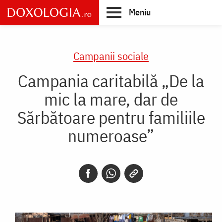
Skip
Meniu
to
main
Main
content
navigation
Campanii sociale
Campania caritabilă „De la
mic la mare, dar de
Sărbătoare pentru familiile
numeroase”