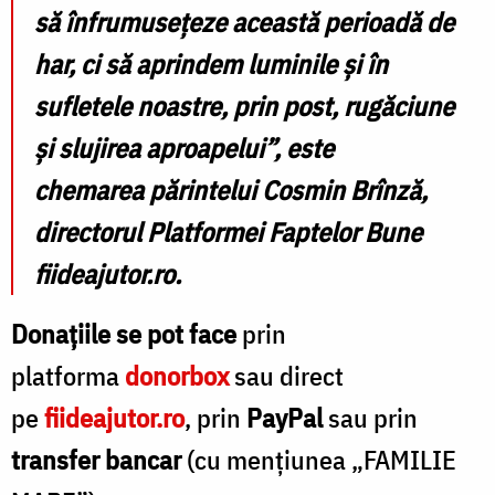
să înfrumusețeze această perioadă de
har, ci să aprindem luminile și în
sufletele noastre, prin post, rugăciune
și slujirea aproapelui”
, este
chemarea
părintelui Cosmin Brînză
,
directorul Platformei Faptelor Bune
fiideajutor.ro
.
Donațiile se pot face
prin
platforma
donorbox
sau direct
pe
fiideajutor.ro
, prin
PayPal
sau prin
transfer bancar
(cu mențiunea „FAMILIE