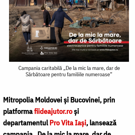
Campania
Campania caritabilă „De la mic la mare, dar de
Sărbătoare pentru familiile numeroase”
caritabilă
„De
la
Mitropolia Moldovei și Bucovinei, prin
mic
platforma
fiideajutor.ro
și
la
departamentul
Pro Vita Iași
, lansează
mare,
campania „De la mic la mare, dar de