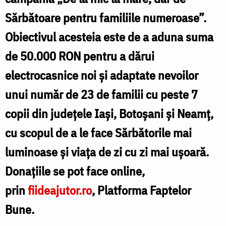
dar
Sărbătoare pentru familiile numeroase”.
de
Obiectivul acesteia este de a aduna suma
Sărbătoare
de 50.000 RON pentru a dărui
pentru
electrocasnice noi și adaptate nevoilor
familiile
unui număr de 23 de familii cu peste 7
numeroase”
copii din județele Iași, Botoșani și Neamț,
cu scopul de a le face Sărbătorile mai
luminoase și viața de zi cu zi mai ușoară.
Donațiile se pot face online,
prin
fiideajutor.ro
, Platforma Faptelor
Bune.