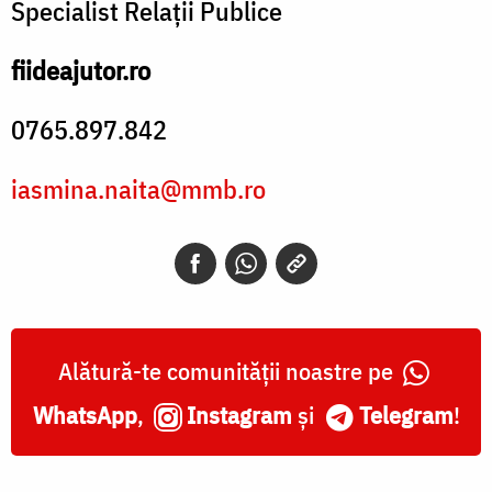
Specialist Relații Publice
fiideajutor.ro
0765.897.842
iasmina.naita@mmb.ro
Alătură-te comunității noastre pe
WhatsApp
,
Instagram
și
Telegram
!