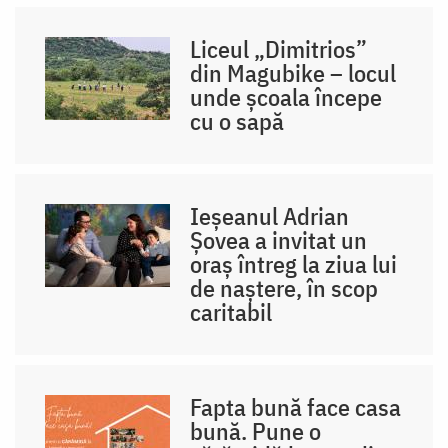
Liceul „Dimitrios”
din Magubike – locul
unde școala începe
cu o sapă
Ieșeanul Adrian
Șovea a invitat un
oraș întreg la ziua lui
de naștere, în scop
caritabil
Fapta bună face casa
bună. Pune o