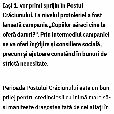
Protopopiatul
Iaşi 1, vor primi sprijin în Postul
Iaşi
Crăciunului. La nivelul protoieriei a fost
1
lansată campania „Copiilor săraci cine le
oferă daruri?“. Prin intermediul campaniei
se va oferi îngrijire şi consiliere socială,
precum şi ajutoare constând în bunuri de
strictă necesitate.
Perioada Postului Crăciunului este un bun
prilej pentru credincioşii cu inimă mare să-
şi manifeste dragostea faţă de cei aflaţi în