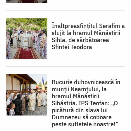
Înaltpreasfințitul Serafim a
slujit la hramul Mănăstirii
Sihla, de sărbătoarea
Sfintei Teodora
Bucurie duhovnicească în
munții Neamțului, la
hramul Mănăstirii
Sihăstria. IPS Teofan: „O
picătură din slava lui
Dumnezeu să coboare
peste sufletele noastre!”