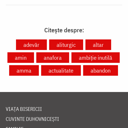
Citește despre:
adevăr
aliturgic
altar
amin
anafora
ambiție inutilă
amma
actualitate
abandon
VIAȚA BISERICII
CUVINTE DUHOVNICEȘTI