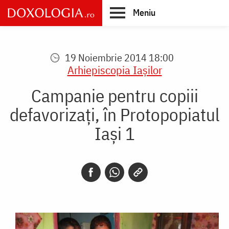
Skip
Meniu
to
main
Main
content
navigation
19 Noiembrie 2014 18:00
Arhiepiscopia Iaşilor
Campanie pentru copiii
defavorizaţi, în Protopopiatul
Iaşi 1