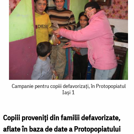
Campanie
Campanie pentru copiii defavorizaţi, în Protopopiatul
Iaşi 1
pentru
copiii
defavorizaţi,
Copiii proveniţi din familii defavorizate,
în
aflate în baza de date a Protopopiatului