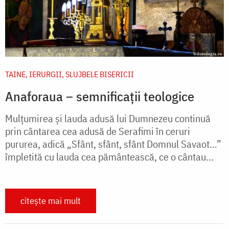
TAINE, IERURGII, SLUJBELE BISERICII
Anaforaua – semnificații teologice
Mulțumirea și lauda adusă lui Dumnezeu continuă
prin cântarea cea adusă de Serafimi în ceruri
pururea, adică „Sfânt, sfânt, sfânt Domnul Savaot…”
împletită cu lauda cea pământească, ce o cântau...
citește mai mult