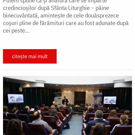
Putem spune că și anafura care se împarte
credincioșilor după Sfânta Liturghie – pâine
binecuvântată, amintește de cele douăsprezece
coșuri pline de fărâmituri care au fost adunate după
cei peste...
citește mai mult