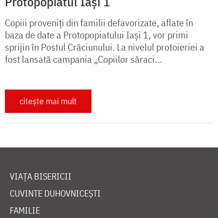
Protopopiatul Iaşi 1
Copiii proveniţi din familii defavorizate, aflate în
baza de date a Protopopiatului Iaşi 1, vor primi
sprijin în Postul Crăciunului. La nivelul protoieriei a
fost lansată campania „Copiilor săraci...
citește mai mult
VIAȚA BISERICII
CUVINTE DUHOVNICEȘTI
FAMILIE