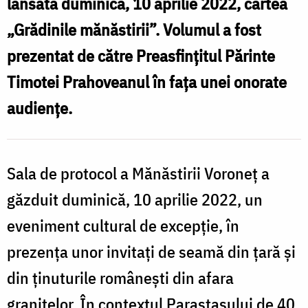
lansată duminică, 10 aprilie 2022, cartea
„Grădinile mănăstirii”. Volumul a fost
prezentat de către Preasfințitul Părinte
Timotei Prahoveanul în fața unei onorate
audiențe.
Sala de protocol a Mănăstirii Voroneț a
găzduit duminică, 10 aprilie 2022, un
eveniment cultural de excepție, în
prezența unor invitați de seamă din țară și
din ținuturile românești din afara
granițelor. În contextul Parastasului de 40