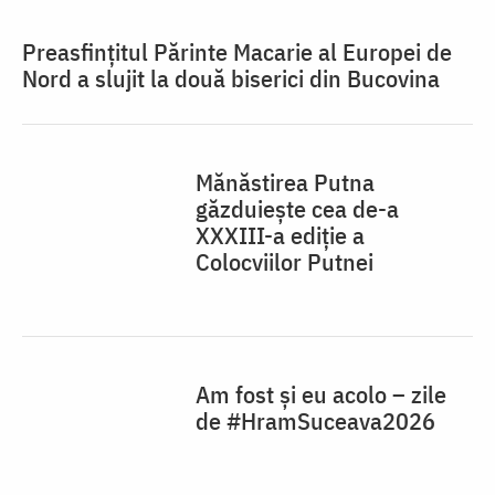
Preasfințitul Părinte Macarie al Europei de
Nord a slujit la două biserici din Bucovina
Mănăstirea Putna
găzduiește cea de-a
XXXIII-a ediție a
Colocviilor Putnei
Am fost și eu acolo – zile
de #HramSuceava2026