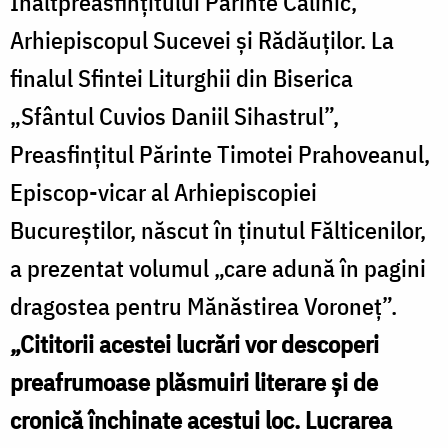
Înaltpreasfințitului Părinte Calinic,
Arhiepiscopul Sucevei și Rădăuților. La
finalul Sfintei Liturghii din Biserica
„Sfântul Cuvios Daniil Sihastrul”,
Preasfințitul Părinte Timotei Prahoveanul,
Episcop-vicar al Arhiepiscopiei
Bucureștilor, născut în ținutul Fălticenilor,
a prezentat volumul „care adună în pagini
dragostea pentru Mănăstirea Voroneț”.
„Cititorii acestei lucrări vor descoperi
preafrumoase plăsmuiri literare și de
cronică închinate acestui loc. Lucrarea