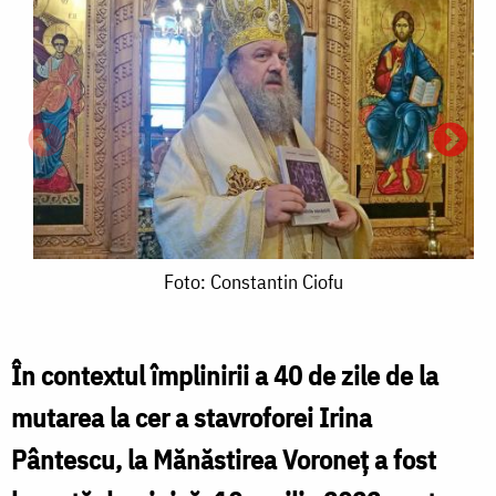
Foto:
Foto: Constantin Ciofu
F
Constantin
C
Ciofu
În contextul împlinirii a 40 de zile de la
C
mutarea la cer a stavroforei Irina
Pântescu, la Mănăstirea Voroneț a fost