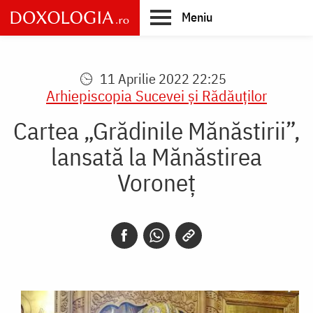
Skip
Meniu
to
main
Main
content
navigation
11 Aprilie 2022 22:25
Arhiepiscopia Sucevei şi Rădăuţilor
Cartea „Grădinile Mănăstirii”,
lansată la Mănăstirea
Voroneț