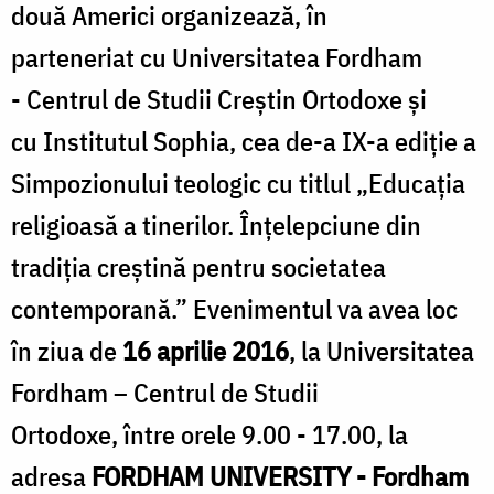
două Americi organizează, în
Română
din
parteneriat cu Universitatea Fordham
Celor
- Centrul de Studii Creștin Ortodoxe și
Două
cu Institutul Sophia, cea de-a IX-a ediție a
Americi
Simpozionului teologic cu titlul „Educația
religioasă a tinerilor. Înțelepciune din
tradiția creștină pentru societatea
contemporană.” Evenimentul va avea loc
în ziua de
16 aprilie 2016
, la Universitatea
Fordham – Centrul de Studii
Ortodoxe, între orele 9.00 - 17.00, la
adresa
FORDHAM UNIVERSITY - Fordham