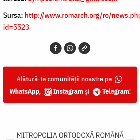
Sursa:
http://www.romarch.org/ro/news.ph
id=5523
Alătură-te comunității noastre pe
WhatsApp
,
Instagram
și
Telegram
!
MITROPOLIA ORTODOXĂ ROMÂNĂ