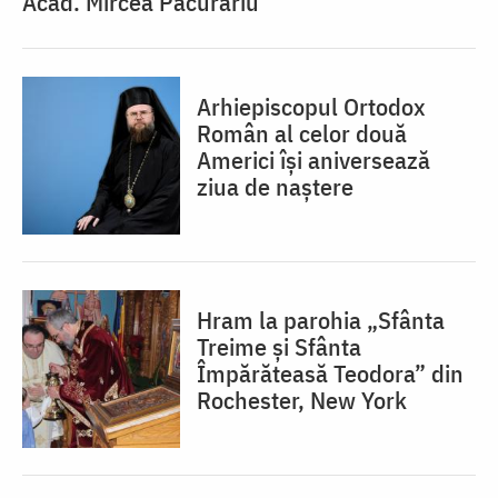
Acad. Mircea Păcurariu
Arhiepiscopul Ortodox
Român al celor două
Americi își aniversează
ziua de naștere
Hram la parohia „Sfânta
Treime și Sfânta
Împărăteasă Teodora” din
Rochester, New York