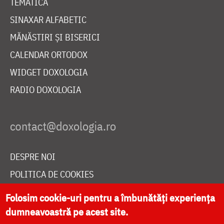
TEMATICĂ
SINAXAR ALFABETIC
MĂNĂSTIRI ȘI BISERICI
CALENDAR ORTODOX
WIDGET DOXOLOGIA
RADIO DOXOLOGIA
DESPRE NOI
POLITICA DE COOKIES
DONEAZĂ ONLINE PENTRU CATEDRALA NAȚIONALĂ
Folosim cookie-uri pentru a îmbunătăți experiența
dumneavoastră pe acest site.