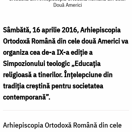
de-
Două Americi
a
IX-
Sâmbătă, 16 aprilie 2016, Arhiepiscopia
a
Ortodoxă Română din cele două Americi va
ediție
organiza cea de-a IX-a ediție a
a
Simpozionului teologic „Educația
Simpozionului
religioasă a tinerilor. Înțelepciune din
de
Spiritualitate
tradiția creștină pentru societatea
Ortodoxă
contemporană”.
din
Arhiepiscopia
Arhiepiscopia Ortodoxă Română din cele
Ortodoxă