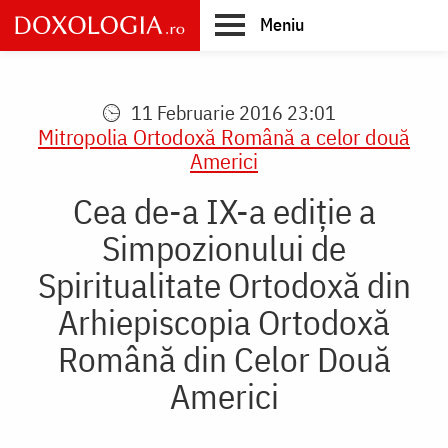
Skip
Meniu
to
main
Main
content
navigation
11 Februarie 2016 23:01
Mitropolia Ortodoxă Română a celor două
Americi
Cea de-a IX-a ediție a
Simpozionului de
Spiritualitate Ortodoxă din
Arhiepiscopia Ortodoxă
Română din Celor Două
Americi