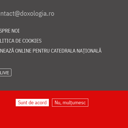
SPRE NOI
LITICA DE COOKIES
NEAZĂ ONLINE PENTRU CATEDRALA NAȚIONALĂ
LIVE
Sunt de acord
Nu, mulțumesc
©
doxologia.ro