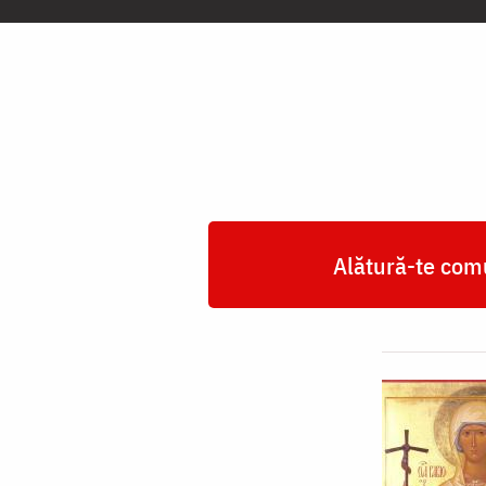
Sfintei
Nina
Alătură-te comu