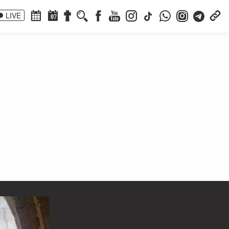
LIVE
07