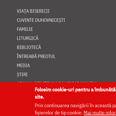
VIAȚA BISERICII
CUVINTE DUHOVNICEȘTI
FAMILIE
LITURGICĂ
BIBLIOTECĂ
ÎNTREABĂ PREOTUL
MEDIA
ȘTIRI
HRAMUL SFINTEI CUVIOASE PARASCHEVA
Folosim cookie-uri pentru a îmbunăt
site.
Prin continuarea navigării în această p
fișierelor de tip cookie.
Mai multe infor
Site dezvolt