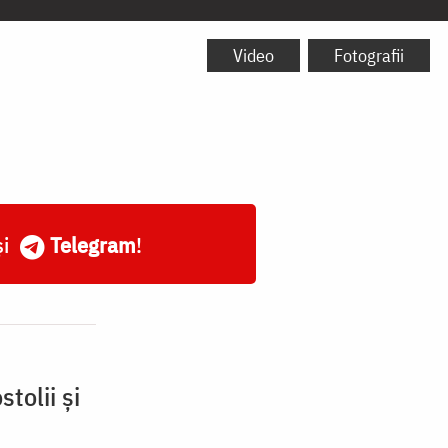
Video
Fotografii
și
Telegram
!
tolii și