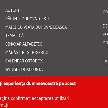
AUTORI
PĂRINȚI DUHOVNICEȘTI
DE
MAICI CU VIAȚĂ DUHOVNICEASCĂ
PO
TEMATICĂ
DO
SINAXAR ALFABETIC
MĂNĂSTIRI ȘI BISERICI
CALENDAR ORTODOX
WIDGET DOXOLOGIA
RADIO DOXOLOGIA
ăți experiența dumneavoastră pe acest
agină confirmați acceptarea utilizării
mații
at de
DOXOLOGIA MEDIA
, Arhiepiscopia Iașilor | 