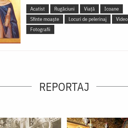
Acatist
Rugăciuni
Viață
Icoane
Sfinte moaște
Locuri de pelerinaj
Video
Fotografii
REPORTAJ