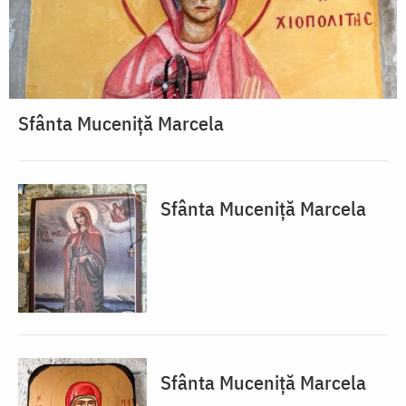
Sfânta Muceniță Marcela
Sfânta Muceniță Marcela
Sfânta Muceniță Marcela