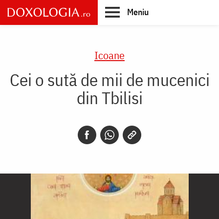
Skip
Meniu
to
main
Main
content
navigation
Icoane
Cei o sută de mii de mucenici
din Tbilisi