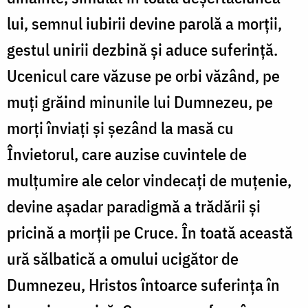
lui, semnul iubirii devine parolă a morţii,
gestul unirii dezbină şi aduce suferinţă.
Ucenicul care văzuse pe orbi văzând, pe
muţi grăind minunile lui Dumnezeu, pe
morţi înviaţi şi şezând la masă cu
Învietorul, care auzise cuvintele de
mulţumire ale celor vindecaţi de muţenie,
devine aşadar paradigmă a trădării şi
pricină a morţii pe Cruce. În toată această
ură sălbatică a omului ucigător de
Dumnezeu, Hristos întoarce suferinţa în