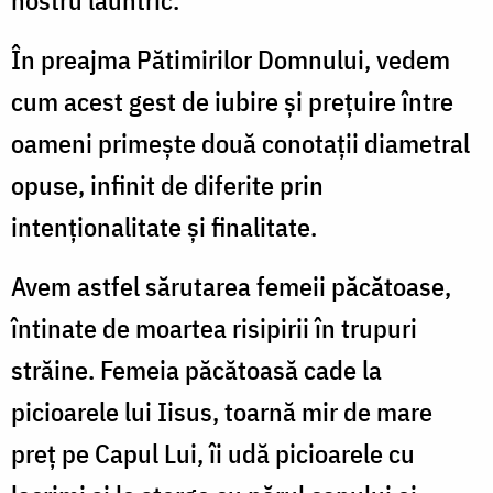
nostru lăuntric.
În preajma Pătimirilor Domnului, vedem
cum acest gest de iubire şi preţuire între
oameni primeşte două conotaţii diametral
opuse, infinit de diferite prin
intenţionalitate şi finalitate.
Avem astfel sărutarea femeii păcătoase,
întinate de moartea risipirii în trupuri
străine. Femeia păcătoasă cade la
picioarele lui Iisus, toarnă mir de mare
preţ pe Capul Lui, îi udă picioarele cu