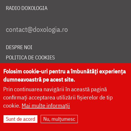
RADIO DOXOLOGIA
DESPRE NOI
POLITICA DE COOKIES
DONEAZĂ ONLINE PENTRU CATEDRALA NAȚIONALĂ
Folosim cookie-uri pentru a îmbunătăți experiența
dumneavoastră pe acest site.
Prin continuarea navigării în această pagină
LIVE
confirmați acceptarea utilizării fișierelor de tip
cookie.
Mai multe informații
Site dezvoltat de
DOXOLOGIA MEDIA
,
Sunt de acord
Nu, mulțumesc
Arhiepiscopia Iașilor | ©
doxologia.ro