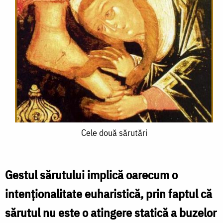
Cele
Cele două sărutări
două
sărutări
Gestul sărutului implică oarecum o
intenţionalitate euharistică, prin faptul că
sărutul nu este o atingere statică a buzelor