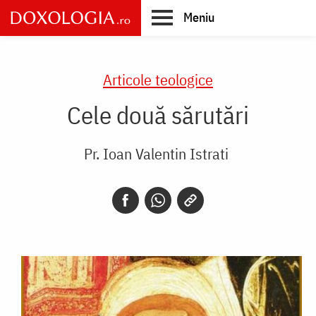
Skip
Meniu
to
main
Main
content
navigation
Articole teologice
Cele două sărutări
Pr. Ioan Valentin Istrati