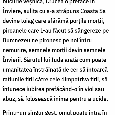
bucurie veşnică, Crucea o preface în
Înviere, suliţa cu s-a străpuns Coasta Sa
devine toiag care sfărâmă porţile morţii,
piroanele care L-au făcut să sângereze pe
Dumnezeu ne pironesc pe noi întru
nemurire, semnele morţii devin semnele
Învierii. Sărutul lui Iuda arată cum poate
umanitatea înstrăinată de cer să întoarcă
raţiunile firii către cele dimpotriva firii, să
întunece iubirea prefăcând-o în viol sau
abuz, să folosească inima pentru a ucide.
Printr-un singur gest, omul poate intra în