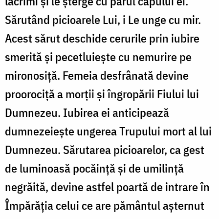
lacrimi şi le şterge cu părul capului ei.
Sărutând picioarele Lui, i Le unge cu mir.
Acest sărut deschide cerurile prin iubire
smerită şi pecetluieşte cu nemurire pe
mironosiţă. Femeia desfrânată devine
proorociţă a morţii şi îngropării Fiului lui
Dumnezeu. Iubirea ei anticipează
dumnezeieşte ungerea Trupului mort al lui
Dumnezeu. Sărutarea picioarelor, ca gest
de luminoasă pocăinţă şi de umilinţă
negrăită, devine astfel poartă de intrare în
Împărăţia celui ce are pământul aşternut