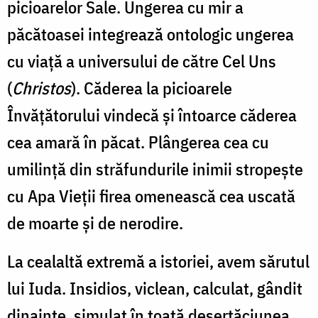
picioarelor Sale. Ungerea cu mir a
păcătoasei integrează ontologic ungerea
cu viaţă a universului de către Cel Uns
(
Christos
). Căderea la picioarele
Învăţătorului vindecă şi întoarce căderea
cea amară în păcat. Plângerea cea cu
umilinţă din străfundurile inimii stropeşte
cu Apa Vieţii firea omenească cea uscată
de moarte şi de nerodire.
La cealaltă extremă a istoriei, avem sărutul
lui Iuda. Insidios, viclean, calculat, gândit
dinainte, simulat în toată deşertăciunea