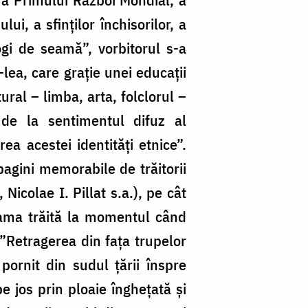
ui, a sfinților închisorilor, a
logi de seamă”, vorbitorul s-a
-lea, care grație unei educații
ural – limba, arta, folclorul –
 de la sentimentul difuz al
ea acestei identități etnice”.
 pagini memorabile de trăitorii
icolae I. Pillat s.a.), pe cât
rama trăită la momentul când
 ”Retragerea din fața trupelor
ornit din sudul țării înspre
 jos prin ploaie înghețată și