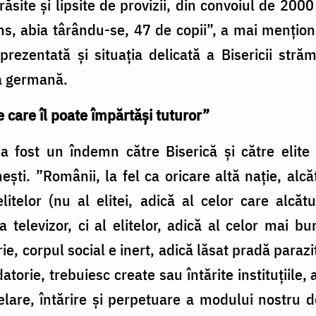
ăsite și lipsite de provizii, din convoiul de 2000
s, abia târându-se, 47 de copii”, a mai menționa
prezentată și situația delicată a Bisericii stră
a germană.
 care îl poate împărtăși tuturor”
 a fost un îndemn către Biserică și către elite
nești. ”Românii, la fel ca oricare altă nație, alc
litelor (nu al elitei, adică al celor care alcă
televizor, ci al elitelor, adică al celor mai bu
orie, corpul social e inert, adică lăsat pradă paraz
datorie, trebuiesc create sau întărite instituțiile
elare, întărire și perpetuare a modului nostru d