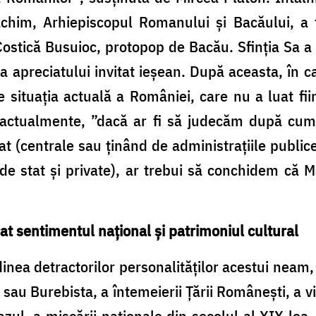
Ioachim, Arhiepiscopul Romanului și Bacăului, a
 Costică Busuioc, protopop de Bacău. Sfinția Sa a
că a apreciatului invitat ieșean. După aceasta, în c
 situația actuală a României, care nu a luat fiin
e actualmente, ”dacă ar fi să judecăm după cum
stat (centrale sau ținând de administrațiile public
e stat și private), ar trebui să conchidem că M
icat sentimentul național și patrimoniul cultural
inea detractorilor personalităților acestui neam,
sau Burebista, a întemeierii Țării Românești, a vic
azul, a mișcării naționale din secolul al XIX-lea