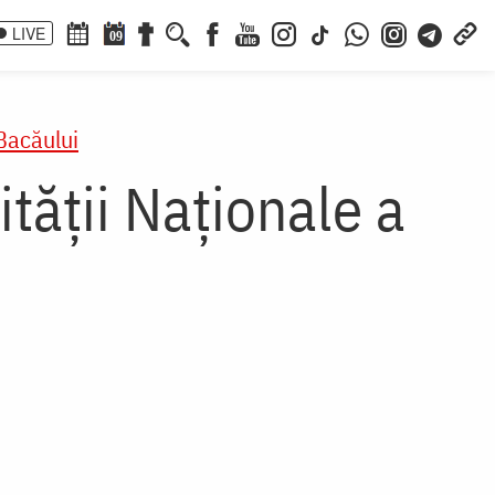
LIVE
09
Bacăului
ității Naționale a