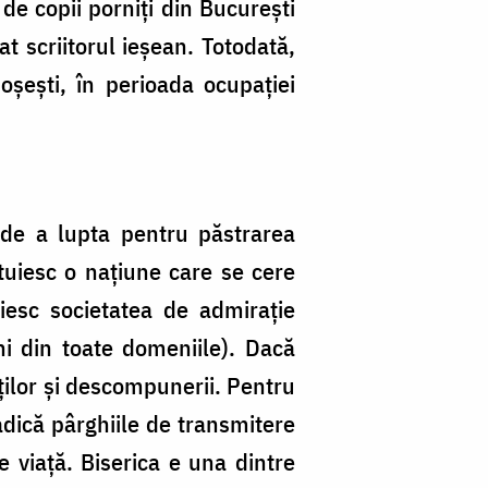
 de copii porniți din București
t scriitorul ieșean. Totodată,
moșești, în perioada ocupației
 de a lupta pentru păstrarea
ătuiesc o națiune care se cere
tuiesc societatea de admirație
ni din toate domeniile). Dacă
iților și descompunerii. Pentru
, adică pârghiile de transmitere
e viață. Biserica e una dintre