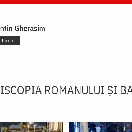
antin Gherasim
utorului
ISCOPIA ROMANULUI ŞI B