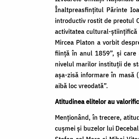
Înaltpreasfințitul Părinte 
introductiv rostit de preotul
activitatea cultural-științifi
Mircea Platon a vorbit despre
ființă în anul 1859”, și car
nivelul marilor instituții de 
așa-zisă informare în masă (d
aibă loc vreodată”.
Atitudinea elitelor au valorif
Menționând, în trecere, atitud
cușmei și buzelor lui Decebal 
Ștefan cel Mare și Mihai Vite