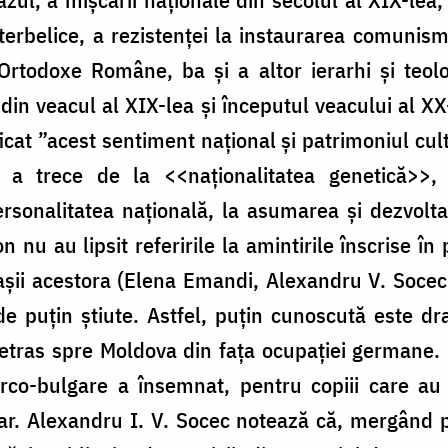
terbelice, a rezistenței la instaurarea comunismul
i Ortodoxe Române, ba și a altor ierarhi și teo
r din veacul al XIX-lea și începutul veacului al XX
ficat ”acest sentiment național și patrimoniul cult
a trece de la <<naționalitatea genetică>>,
rsonalitatea națională, la asumarea și dezvoltar
n nu au lipsit referirile la amintirile înscrise în
așii acestora (Elena Emandi, Alexandru V. Socec, N
de puțin știute. Astfel, puțin cunoscută este d
retras spre Moldova din fața ocupației germane.
co-bulgare a însemnat, pentru copiii care au p
. Alexandru I. V. Socec notează că, mergând pe