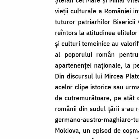
vieții culturale a României in
tuturor patriarhilor Biserici
reîntors la atitudinea elitelo
și culturi temeinice au valori
al poporului român pentru 
apartenenței naționale, la pe
Din discursul lui Mircea Plato
acelor clipe istorice sau urm
de cutremurătoare, pe atât 
românii din sudul țării s-au 
germano-austro-maghiaro-tur
Moldova, un episod de coșmar