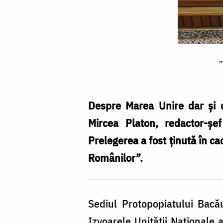
”Centenarul
”
Marii
Uniri:
Izvoarele
Despre Marea Unire dar și d
Unității
Mircea Platon, redactor-șef
Naționale
Prelegerea a fost ţinută în ca
a
Românilor”.
Românilor”
Sediul Protopopiatului Bacă
Izvoarele Unității Naționale 