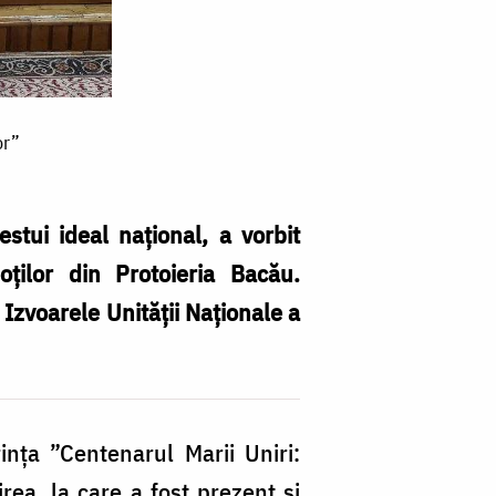
or”
tui ideal național, a vorbit
oților din Protoieria Bacău.
 Izvoarele Unității Naționale a
nța ”Centenarul Marii Uniri:
rea, la care a fost prezent și