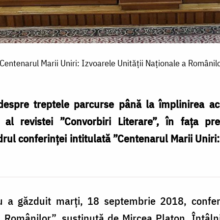
Centenarul Marii Uniri: Izvoarele Unității Naționale a Românil
espre treptele parcurse până la împlinirea aces
 al revistei ”Convorbiri Literare”, în fața pre
drul conferinței intitulată ”Centenarul Marii Uniri:
u a găzduit marţi, 18 septembrie 2018, conferi
a Românilor”, susţinută de Mircea Platon. Întâlni