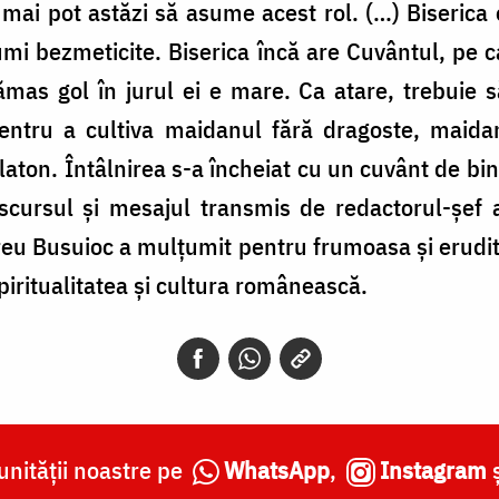
e mai pot astăzi să asume acest rol. (…) Biserica
lumi bezmeticite. Biserica încă are Cuvântul, pe c
mas gol în jurul ei e mare. Ca atare, trebuie să
entru a cultiva maidanul fără dragoste, maida
aton. Întâlnirea s-a încheiat cu un cuvânt de bin
cursul și mesajul transmis de redactorul-șef al
reu Busuioc a mulțumit pentru frumoasa și erudi
spiritualitatea și cultura românească.
nității noastre pe
WhatsApp
,
Instagram