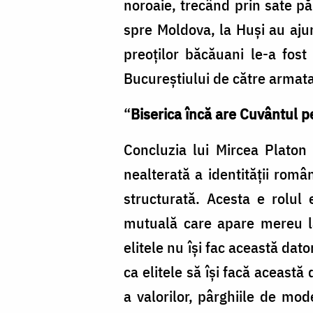
noroaie, trecând prin sate păr
spre Moldova, la Huși au ajun
preoților băcăuani le-a fost 
Bucureștiului de către armat
“
Biserica încă are Cuvântul pe
Concluzia lui Mircea Platon
nealterată a identității româ
structurată. Acesta e rolul e
mutuală care apare mereu la 
elitele nu își fac această dat
ca elitele să își facă această 
a valorilor, pârghiile de mod