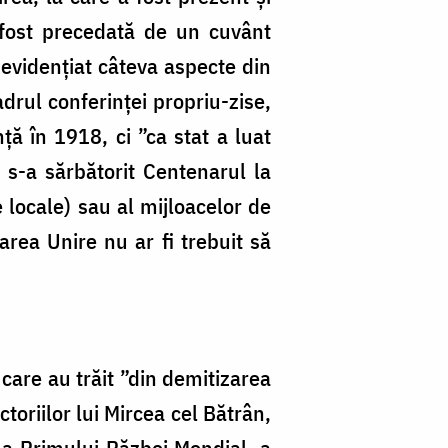
 fost precedată de un cuvânt
 evidențiat câteva aspecte din
adrul conferinței propriu-zise,
ță în 1918, ci ”ca stat a luat
 s-a sărbătorit Centenarul la
e locale) sau al mijloacelor de
area Unire nu ar fi trebuit să
 care au trăit ”din demitizarea
toriilor lui Mircea cel Bătrân,
, a Primului Război Mondial, a