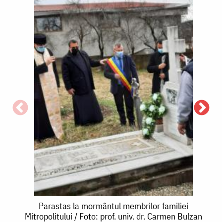
P
u
d
Parastas
Parastas la mormântul membrilor familiei
Mitropolitului / Foto: prof. univ. dr. Carmen Bulzan
B
la