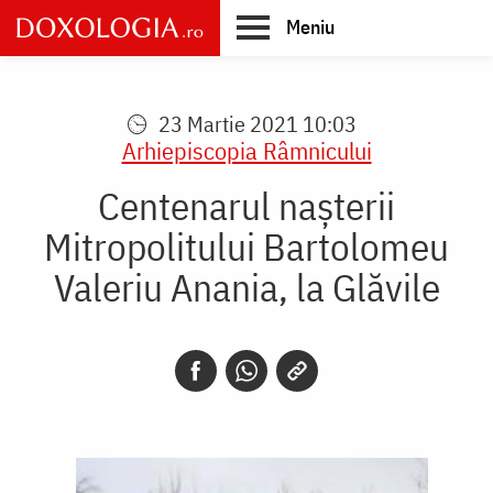
Skip
Meniu
to
main
Main
content
navigation
23 Martie 2021 10:03
Arhiepiscopia Râmnicului
Centenarul nașterii
Mitropolitului Bartolomeu
Valeriu Anania, la Glăvile