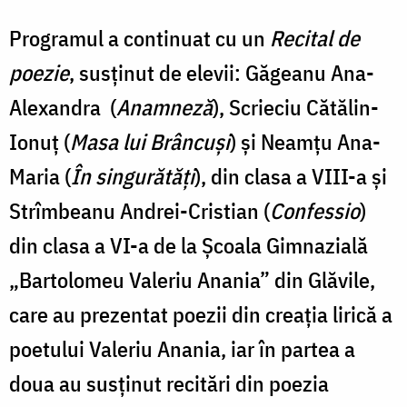
Programul a continuat cu un
Recital de
poezie
, susținut de elevii: Găgeanu Ana-
Alexandra (
Anamneză
), Scrieciu Cătălin-
Ionuț (
Masa lui Brâncuși
) și Neamțu Ana-
Maria (
În singurătăți
), din clasa a VIII-a și
Strîmbeanu Andrei-Cristian (
Confessio
)
din clasa a VI-a de la Școala Gimnazială
„Bartolomeu Valeriu Anania” din Glăvile,
care au prezentat poezii din creația lirică a
poetului Valeriu Anania, iar în partea a
doua au susținut recitări din poezia