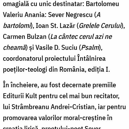
omagială cu unic destinatar: Bartolomeu
Valeriu Anania: Sever Negrescu (
A
bartolomí
), Ioan St. Lazăr (
Grelele Cerului
),
Carmen Bulzan (
La cântec cerul azi ne
cheamă
) și Vasile D. Suciu (
Psalm
),
coordonatorul proiectului Întâlnirea
poeților-teologi din România, ediția I.
În încheiere, au fost decernate premiile
Editurii Kult pentru cel mai bun recitator,
lui Strâmbreanu Andrei-Cristian, iar pentru
promovarea valorilor moral-creștine în
creația lirică, preotului-poet Sever