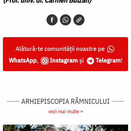
(Prof. univ. dr. Carmen Bulzan)
Alătură-te comunității noastre pe
WhatsApp
,
Instagram
și
Telegram
!
ARHIEPISCOPIA RÂMNICULUI
vezi mai multe »