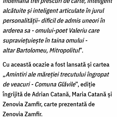
îndemână trei prescuri de carte, inteligent
alcătuite și inteligent articulate în jurul
personalității- dificil de admis uneori în
arderea sa - omului-poet Valeriu care
supraviețuiește în taina omului -
altar Bartolomeu, Mitropolitul
”.
Cu această ocazie a fost lansată și cartea
„
Amintiri ale măreției trecutului îngropat
de veacuri - Comuna Glăvile
”, ediție
îngrijită de Adrian Catană, Maria Catană și
Zenovia Zamfir, carte prezentată de
Zenovia Zamfir.