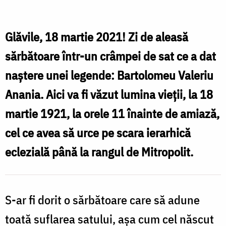
r
mormântul
membrilor
Glăvile, 18 martie 2021! Zi de aleasă
familiei
sărbătoare într-un crâmpei de sat ce a dat
s
Mitropolitului
naștere unei legende: Bartolomeu Valeriu
/
Anania. Aici va fi văzut lumina vieții, la 18
V
Foto:
martie 1921, la orele 11 înainte de amiază,
prof.
cel ce avea să urce pe scara ierarhică
univ.
eclezială până la rangul de Mitropolit.
dr.
Carmen
Bulzan
S-ar fi dorit o sărbătoare care să adune
toată suflarea satului, așa cum cel născut