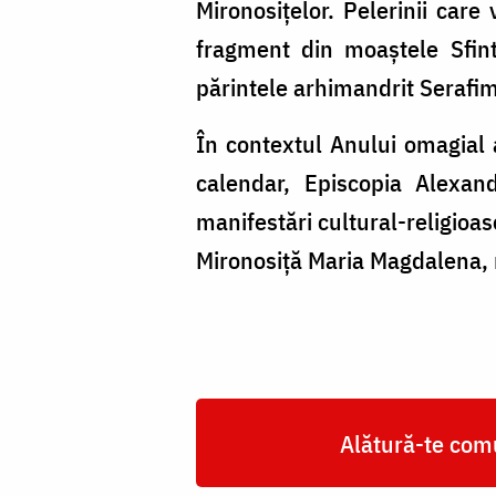
Mironosițelor. Pelerinii care
fragment din moaștele Sfin
părintele arhimandrit Serafim
În contextul Anului omagial a
calendar, Episcopia Alexan
manifestări cultural-religioa
Mironosiță Maria Magdalena, m
Alătură-te comu