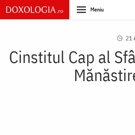
Skip
Meniu
to
main
Main
content
navigation
21 
Cinstitul Cap al S
Mănăstir