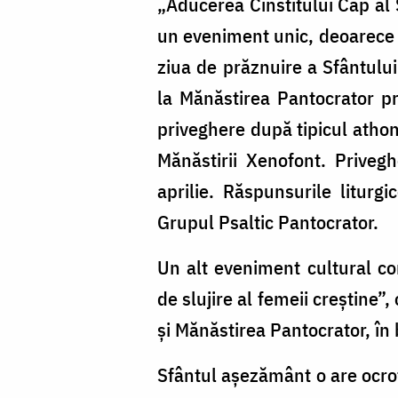
„Aducerea Cinstitului Cap al
un eveniment unic, deoarece mo
ziua de prăznuire a Sfântului
la Mănăstirea Pantocrator pr
priveghere după tipicul athoni
Mănăstirii Xenofont. Priveg
aprilie. Răspunsurile liturg
Grupul Psaltic Pantocrator.
Un alt eveniment cultural c
de slujire al femeii creștine”
și Mănăstirea Pantocrator, în 
Sfântul așezământ o are ocrot