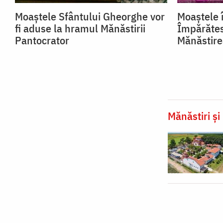
Moaștele Sfântului Gheorghe vor
Moaștele î
fi aduse la hramul Mănăstirii
Împărătes
Pantocrator
Mănăstire
Mănăstiri și 