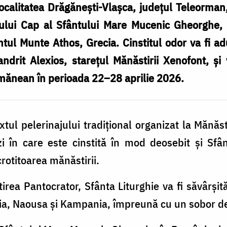
ocalitatea Drăgănești-Vlașca, județul Teleorman,
tului Cap al Sfântului Mare Mucenic Gheorghe, P
tul Munte Athos, Grecia. Cinstitul odor va fi a
ndrit Alexios, starețul Mănăstirii Xenofont, și
ănean în perioada 22–28 aprilie 2026.
tul pelerinajului tradițional organizat la Mănă
zi în care este cinstită în mod deosebit și Sfâ
rotitoarea mănăstirii.
irea Pantocrator, Sfânta Liturghie va fi săvârșită
ria, Naousa și Kampania, împreună cu un sobor de