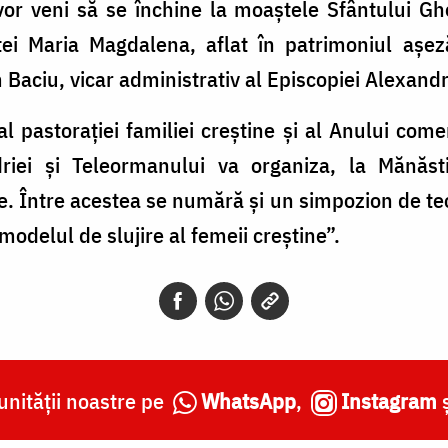
 vor veni să se închine la moaștele Sfântului G
tei Maria Magdalena, aflat în patrimoniul așe
 Baciu, vicar administrativ al Episcopiei Alexandr
l pastorației familiei creștine și al Anului come
driei și Teleormanului va organiza, la Mănăst
se. Între acestea se numără și un simpozion de t
odelul de slujire al femeii creștine”.
nității noastre pe
WhatsApp
,
Instagram