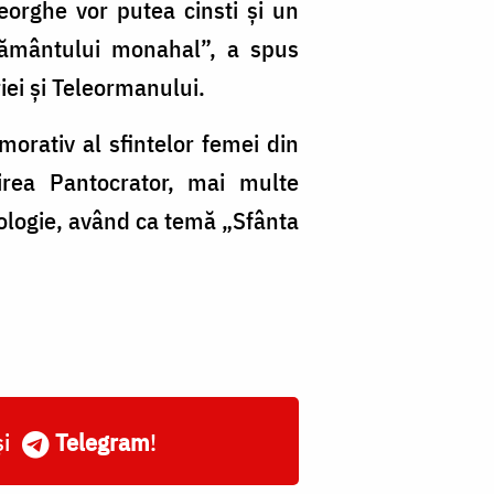
heorghe vor putea cinsti și un
zământului monahal”, a spus
iei și Teleormanului.
morativ al sfintelor femei din
irea Pantocrator, mai multe
eologie, având ca temă „Sfânta
și
Telegram
!