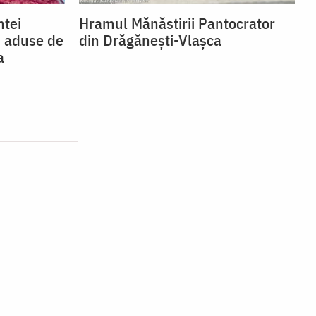
ntei
Hramul Mănăstirii Pantocrator
i aduse de
din Drăgăneşti-Vlaşca
a