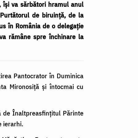
 își va sărbători hramul anul
urtătorul de biruință, de la
dus în România de o delegație
 va rămâne spre închinare la
stirea Pantocrator în Duminica
nta Mironosiță și întocmai cu
 de Înaltpreasfințitul Părinte
 ierarhi.