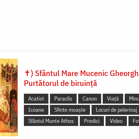
✝) Sfântul Mare Mucenic Gheorgh
Purtătorul de biruință
Acatist
Paraclis
Canon
Viață
Minu
Icoane
Sfinte moaște
Locuri de pelerinaj
Sfântul Munte Athos
Predici
Video
Fo