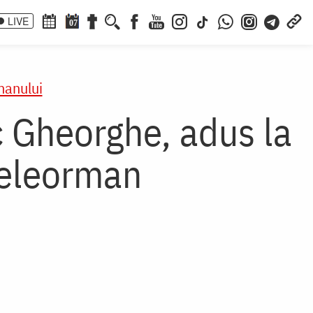
LIVE
07
manului
c Gheorghe, adus la
Teleorman