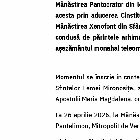
Mănăstirea Pantocrator din l
acesta prin aducerea Cinsti
Mănăstirea Xenofont din Sfân
condusă de părintele arhima
așezământul monahal teleorm
Momentul se înscrie în contex
Sfintelor Femei Mironosițe, 
Apostolii Maria Magdalena, oc
La 26 aprilie 2026, la Mănăst
Pantelimon, Mitropolit de Ve