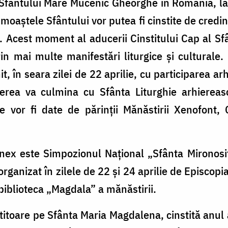
 Sfântului Mare Mucenic Gheorghe în România, la
aștele Sfântului vor putea fi cinstite de credinc
. Acest moment al aducerii Cinstitului Cap al S
in mai multe manifestări liturgice și culturale
t, în seara zilei de 22 aprilie, cu participarea ar
herea va culmina cu Sfânta Liturghie arhiereas
ice vor fi date de părinții Mănăstirii Xenofont
onex este Simpozionul Național „Sfânta Mironos
, organizat în zilele de 22 și 24 aprilie de Episcop
biblioteca „Magdala” a mănăstirii.
itoare pe Sfânta Maria Magdalena, cinstită anul 