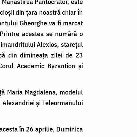
 Mănăstirea Pantocrator, este
ioșii din țara noastră chiar în
fântului Gheorghe va fi marcat
. Printre acestea se numără o
himandritului Alexios, starețul
că din dimineața zilei de 23
, Corul Academic Byzantion și
iță Maria Magdalena, modelul
ia Alexandriei și Teleormanului
acesta în 26 aprilie, Duminica