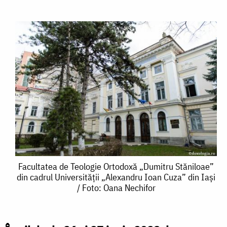
Facultatea
Facultatea de Teologie Ortodoxă „Dumitru Stăniloae”
din cadrul Universității „Alexandru Ioan Cuza” din Iași
de
/ Foto: Oana Nechifor
Teologie
Ortodoxă