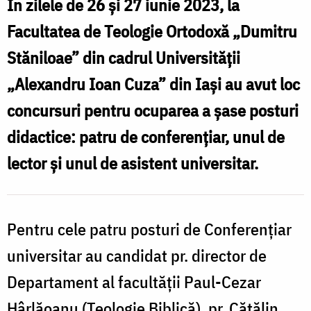
În zilele de 26 și 27 iunie 2023, la
„Dumitru
Facultatea de Teologie Ortodoxă „Dumitru
Stăniloae”
Stăniloae” din cadrul Universității
din
„Alexandru Ioan Cuza” din Iași au avut loc
cadrul
concursuri pentru ocuparea a șase posturi
Universității
„Alexandru
didactice: patru de conferențiar, unul de
Ioan
lector și unul de asistent universitar.
Cuza”
din
Pentru cele patru posturi de Conferențiar
Iași
universitar au candidat pr. director de
/
Foto:
Departament al facultății Paul-Cezar
Oana
Hârlăoanu (Teologie Biblică), pr. Cătălin