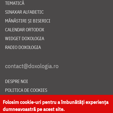
TEMATICĂ
SINAXAR ALFABETIC
MĂNĂSTIRI ȘI BISERICI
CALENDAR ORTODOX
WIDGET DOXOLOGIA
RADIO DOXOLOGIA
DESPRE NOI
POLITICA DE COOKIES
DONEAZĂ ONLINE PENTRU CATEDRALA NAȚIONALĂ
Folosim cookie-uri pentru a îmbunătăți experiența
dumneavoastră pe acest site.