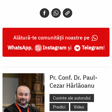
Alătură-te comunității noastre pe
WhatsApp
,
Instagram
și
Telegram
!
Pr. Conf. Dr. Paul-
Cezar Hârlăoanu
Cuvinte ale autorului
Predici
Video