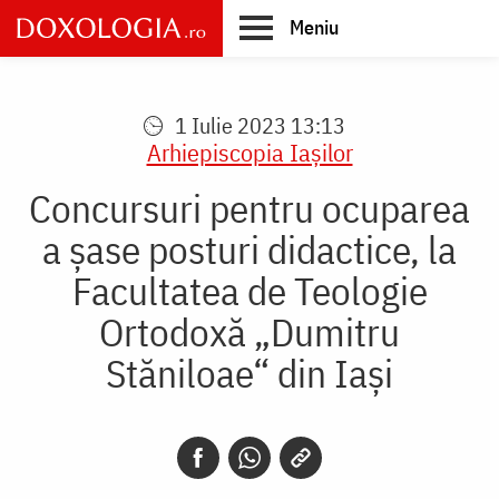
Skip
Meniu
to
main
Main
content
navigation
1 Iulie 2023 13:13
Arhiepiscopia Iaşilor
Concursuri pentru ocuparea
a șase posturi didactice, la
Facultatea de Teologie
Ortodoxă „Dumitru
Stăniloae“ din Iaşi