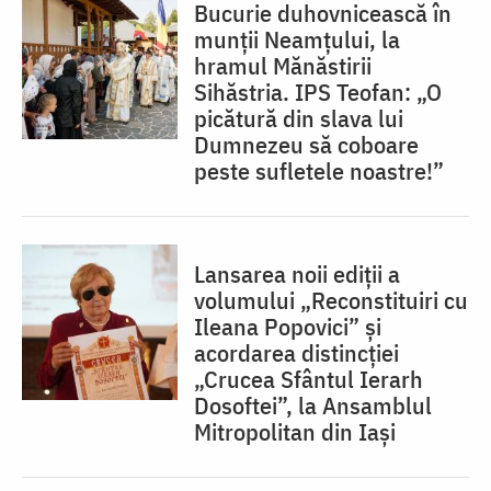
Bucurie duhovnicească în
munții Neamțului, la
hramul Mănăstirii
Sihăstria. IPS Teofan: „O
picătură din slava lui
Dumnezeu să coboare
peste sufletele noastre!”
Lansarea noii ediții a
volumului „Reconstituiri cu
Ileana Popovici” și
acordarea distincției
„Crucea Sfântul Ierarh
Dosoftei”, la Ansamblul
Mitropolitan din Iași