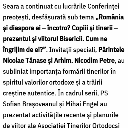
Seara a continuat cu lucrările Conferinței
preoțești, desfășurată sub tema
„România
și diaspora ei – încotro? Copiii și tinerii –
prezentul și viitorul Bisericii. Cum ne
îngrijim de ei?”
. Invitații speciali,
Părintele
Nicolae Tănase și Arhim. Nicodim Petre
, au
subliniat importanța formării tinerilor în
spiritul valorilor ortodoxe și a trăirii
creștine autentice. În cadrul serii, PS
Sofian Brașoveanul și Mihai Engel au
prezentat activitățile recente și planurile
de viitor ale Asociației Tinerilor Ortodocși