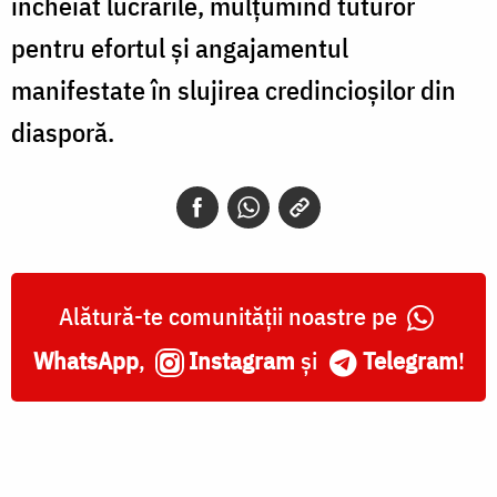
încheiat lucrările, mulțumind tuturor
pentru efortul și angajamentul
manifestate în slujirea credincioșilor din
diasporă.
Alătură-te comunității noastre pe
WhatsApp
,
Instagram
și
Telegram
!