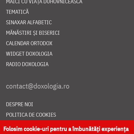
MAICI CU VIAȚĂ DUHOVNICEASCĂ
TEMATICĂ
SINAXAR ALFABETIC
MĂNĂSTIRI ȘI BISERICI
CALENDAR ORTODOX
WIDGET DOXOLOGIA
RADIO DOXOLOGIA
DESPRE NOI
POLITICA DE COOKIES
DONEAZĂ ONLINE PENTRU CATEDRALA NAȚIONALĂ
Folosim cookie-uri pentru a îmbunătăți experiența