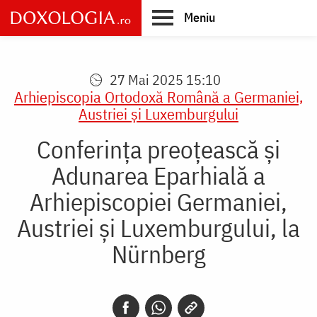
Skip
Meniu
to
main
Main
content
navigation
27 Mai 2025 15:10
Arhiepiscopia Ortodoxă Română a Germaniei,
Austriei şi Luxemburgului
Conferința preoțească și
Adunarea Eparhială a
Arhiepiscopiei Germaniei,
Austriei și Luxemburgului, la
Nürnberg