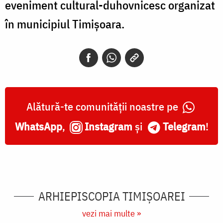
eveniment cultural-duhovnicesc organizat
în municipiul Timișoara.
Alătură-te comunității noastre pe
WhatsApp
,
Instagram
și
Telegram
!
ARHIEPISCOPIA TIMIŞOAREI
vezi mai multe »