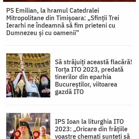
PS Emilian, la hramul Catedralei
Mitropolitane din Timișoara: „Sfinții Trei
Ierarhi ne îndeamnă să fim prieteni cu
Dumnezeu și cu oamenii”
Să străjuiți această flacără!
Torța ITO 2023, predată
tinerilor din eparhia
Bucureștilor, viitoarea
gazdă ITO
IPS Ioan la liturghia ITO
2023: „Oricare din frățiile
voastre chemați sunteți să