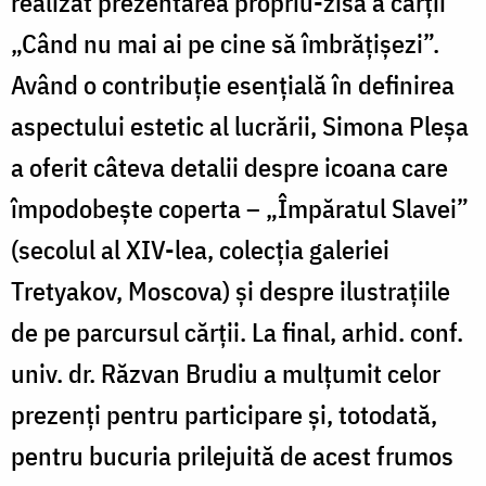
realizat prezentarea propriu-zisă a cărții
„Când nu mai ai pe cine să îmbrățișezi”.
Având o contribuție esențială în definirea
aspectului estetic al lucrării, Simona Pleșa
a oferit câteva detalii despre icoana care
împodobește coperta – „Împăratul Slavei”
(secolul al XIV-lea, colecția galeriei
Tretyakov, Moscova) și despre ilustrațiile
de pe parcursul cărții. La final, arhid. conf.
univ. dr. Răzvan Brudiu a mulțumit celor
prezenți pentru participare și, totodată,
pentru bucuria prilejuită de acest frumos