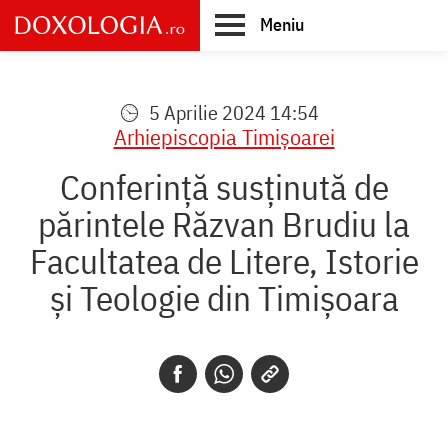
Skip
Meniu
to
main
Main
content
navigation
5 Aprilie 2024 14:54
Arhiepiscopia Timişoarei
Conferință susținută de
părintele Răzvan Brudiu la
Facultatea de Litere, Istorie
și Teologie din Timișoara