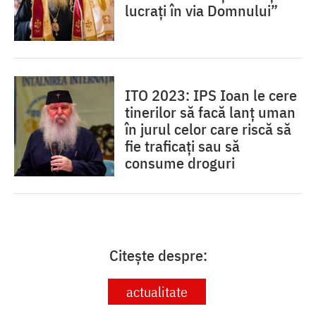
lucrați în via Domnului”
ITO 2023: IPS Ioan le cere
tinerilor să facă lanț uman
în jurul celor care riscă să
fie traficați sau să
consume droguri
Citește despre:
actualitate