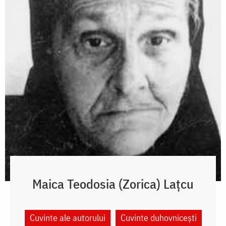
Maica Teodosia (Zorica) Lațcu
Cuvinte ale autorului
Cuvinte duhovnicești