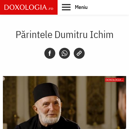
Skip
Meniu
to
main
Main
content
navigation
Părintele Dumitru Ichim