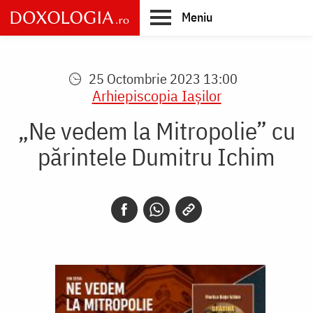
Skip
Meniu
to
main
Main
content
navigation
25 Octombrie 2023 13:00
Arhiepiscopia Iaşilor
„Ne vedem la Mitropolie” cu
părintele Dumitru Ichim