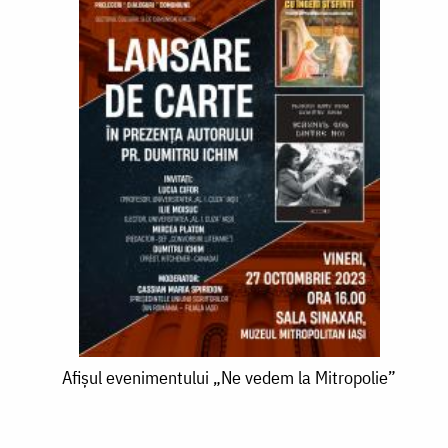
Afișul
Afișul evenimentului „Ne vedem la Mitropolie”
evenimentului
„Ne