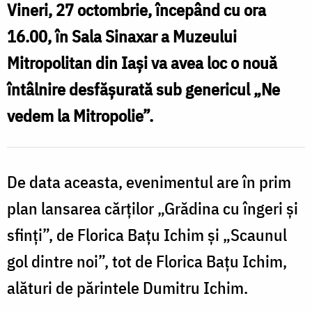
Vineri, 27 octombrie, începând cu ora
vedem
16.00, în Sala Sinaxar a Muzeului
la
Mitropolitan din Iași va avea loc o nouă
Mitropolie”
întâlnire desfășurată sub genericul „Ne
vedem la Mitropolie”.
De data aceasta, evenimentul are în prim
plan lansarea cărților „Grădina cu îngeri și
sfinți”, de Florica Bațu Ichim și „Scaunul
gol dintre noi”, tot de Florica Bațu Ichim,
alături de părintele Dumitru Ichim.