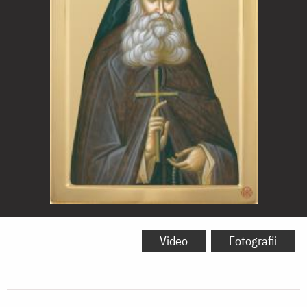
Cuviosul
Efrem
Video
Fotografii
Katunakiotul