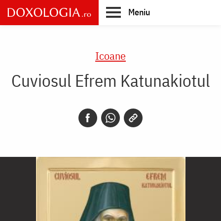
Skip
Meniu
to
main
Main
content
navigation
Icoane
Cuviosul Efrem Katunakiotul