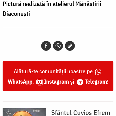
Pictură realizată în atelierul Mănăstirii
Diaconești
Alătură-te comunității noastre pe
WhatsApp
,
Instagram
și
Telegram
!
Sfântul Cuvios Efrem