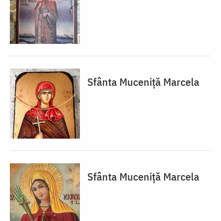
Sfânta Muceniță Marcela
Sfânta Muceniță Marcela