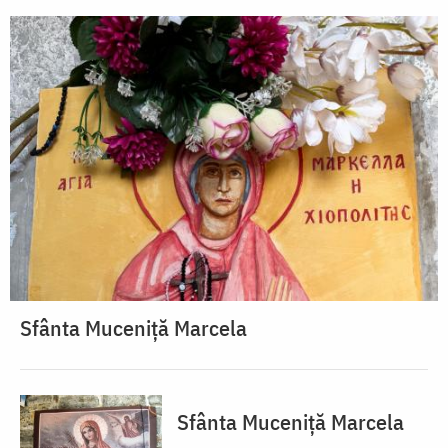
Sfânta Muceniță Marcela
Sfânta Muceniță Marcela