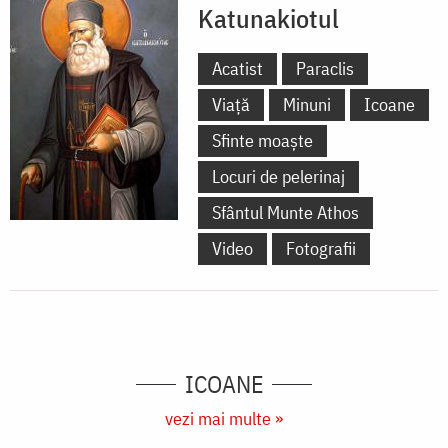
Katunakiotul
Acatist
Paraclis
Viață
Minuni
Icoane
Sfinte moaște
Locuri de pelerinaj
Sfântul Munte Athos
Video
Fotografii
ICOANE
vezi mai multe »