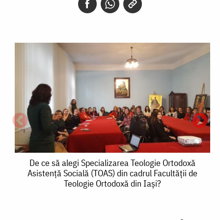
De
De ce să alegi Specializarea Teologie Ortodoxă
Asistență Socială (TOAS) din cadrul Facultății de
ce
Teologie Ortodoxă din Iași?
să
alegi