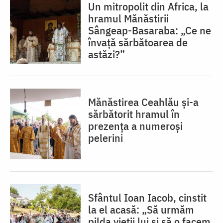
Un mitropolit din Africa, la
hramul Mănăstirii
Sângeap-Basaraba: „Ce ne
învață sărbătoarea de
astăzi?”
Mănăstirea Ceahlău și-a
sărbătorit hramul în
prezența a numeroși
pelerini
Sfântul Ioan Iacob, cinstit
la el acasă: „Să urmăm
pilda vieții lui și să o facem