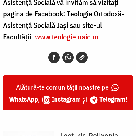
Asistență Socială vă invităm să vizitați
pagina de Facebook: Teologie Ortodoxă-
Asistență Socială Iași sau site-ul
Facultății:
www.teologie.uaic.ro
.
Alătură-te comunității noastre pe
WhatsApp
,
Instagram
și
Telegram
!
Lect. dr. Polixenia