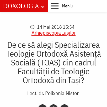
Skip
Meniu
to
main
Main
content
navigation
14 Mai 2018 15:54
Arhiepiscopia Iaşilor
De ce să alegi Specializarea
Teologie Ortodoxă Asistență
Socială (TOAS) din cadrul
Facultății de Teologie
Ortodoxă din Iași?
Lect. dr. Polixenia Nistor