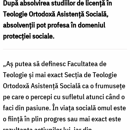
După absolvirea studiilor de licență în
Specializarea
Teologie Ortodoxă Asistență Socială,
Teologie
absolvenții pot profesa în domeniul
Ortodoxă
protecției sociale.
Asistență
a
Socială
S
(TOAS)
„Aș putea să definesc Facultatea de
T
din
Teologie și mai exact Secția de Teologie
cadrul
Ortodoxă Asistență Socială ca o frumusețe
A
Facultății
pe care o percepi cu sufletul atunci când o
S
de
faci din pasiune. În viața socială omul este
Teologie
d
Ortodoxă
o ființă în plin progres sau mai exact este
c
din
rezultanta acțiunilor lui, iar din