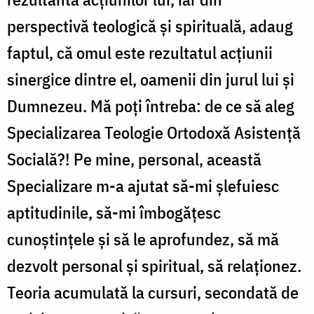
F
Iași?
perspectivă teologică și spirituală, adaug
faptul, că omul este rezultatul acțiunii
T
sinergice dintre el, oamenii din jurul lui și
Dumnezeu. Mă poți întreba: de ce să aleg
d
Specializarea Teologie Ortodoxă Asistență
I
Socială?! Pe mine, personal, această
Specializare m-a ajutat să-mi șlefuiesc
aptitudinile, să-mi îmbogățesc
cunoștințele și să le aprofundez, să mă
dezvolt personal și spiritual, să relaționez.
Teoria acumulată la cursuri, secondată de