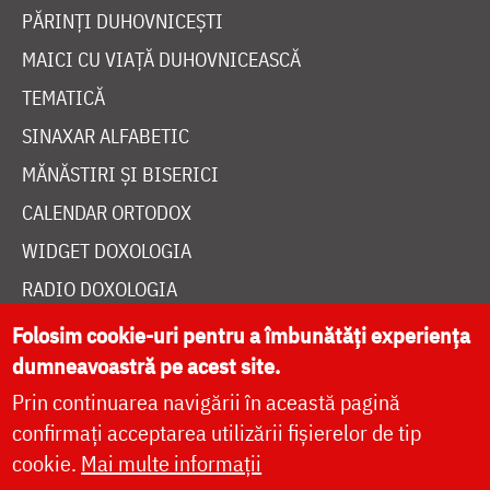
PĂRINȚI DUHOVNICEȘTI
MAICI CU VIAȚĂ DUHOVNICEASCĂ
TEMATICĂ
SINAXAR ALFABETIC
MĂNĂSTIRI ȘI BISERICI
CALENDAR ORTODOX
WIDGET DOXOLOGIA
RADIO DOXOLOGIA
Folosim cookie-uri pentru a îmbunătăți experiența
dumneavoastră pe acest site.
Prin continuarea navigării în această pagină
confirmați acceptarea utilizării fișierelor de tip
DESPRE NOI
cookie.
Mai multe informații
POLITICA DE COOKIES