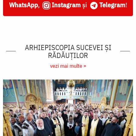
WhatsApp
,
Instagram
și
Telegram
!
ARHIEPISCOPIA SUCEVEI ŞI
RĂDĂUŢILOR
vezi mai multe »