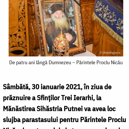
De
De patru ani lângă Dumnezeu – Părintele Proclu Nicău
patru
ani
Sâmbătă, 30 ianuarie 2021, în ziua de
lângă
prăznuire a Sfinților Trei Ierarhi, la
Dumnezeu
Mănăstirea Sihăstria Putnei va avea loc
–
slujba parastasului pentru Părintele Proclu
Părintele