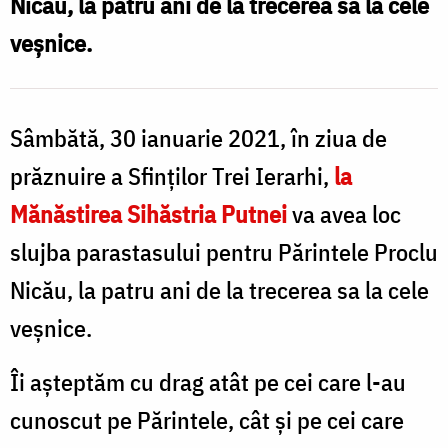
Nicău, la patru ani de la trecerea sa la cele
Proclu
veșnice.
Nicău
Sâmbătă, 30 ianuarie 2021, în ziua de
prăznuire a Sfinților Trei Ierarhi,
la
Mănăstirea Sihăstria Putnei
va avea loc
slujba parastasului pentru Părintele Proclu
Nicău, la patru ani de la trecerea sa la cele
veșnice.
Îi aşteptăm cu drag atât pe cei care l-au
cunoscut pe Părintele, cât şi pe cei care