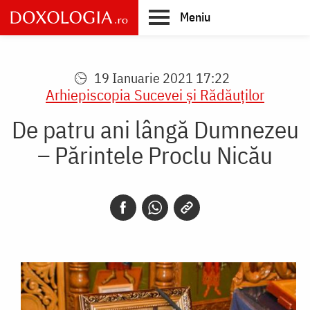
Skip
Meniu
to
main
Main
content
navigation
19 Ianuarie 2021 17:22
Arhiepiscopia Sucevei şi Rădăuţilor
De patru ani lângă Dumnezeu
– Părintele Proclu Nicău