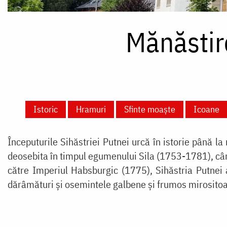
Mănăstir
Istoric
Hramuri
Sfinte moaște
Icoane
Începuturile Sihăstriei Putnei urcă în istorie până la
deosebita în timpul egumenului Sila (1753-1781), când
către Imperiul Habsburgic (1775), Sihăstria Putnei a
dărâmături şi osemintele galbene şi frumos mirositoare 