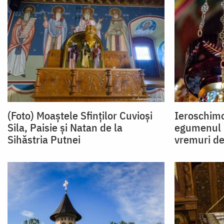
(Foto) Moaștele Sfinților Cuvioși
Ieroschim
Sila, Paisie și Natan de la
egumenul S
Sihăstria Putnei
vremuri de