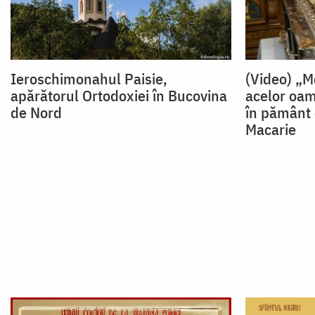
Ieroschimonahul Paisie,
(Video) „M
apărătorul Ortodoxiei în Bucovina
acelor oam
de Nord
în pământ c
Macarie