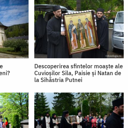
te
Descoperirea sfintelor moaște ale
eni?
Cuvioșilor Sila, Paisie și Natan de
la Sihăstria Putnei