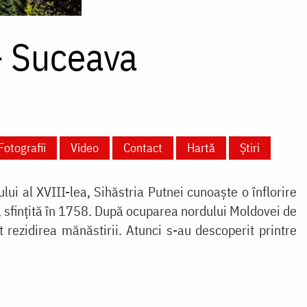
– Suceava
Fotografii
Video
Contact
Hartă
Știri
lui al XVIII-lea, Sihăstria Putnei cunoaşte o înflorire
, sfinţită în 1758. După ocuparea nordului Moldovei de
 rezidirea mănăstirii. Atunci s-au descoperit printre