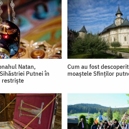
onahul Natan,
Cum au fost descoperi
ihăstriei Putnei în
moaștele Sfinților putn
 restrişte