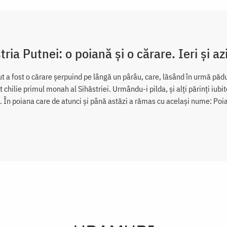
tria Putnei: o poiană și o cărare. Ieri și az
ut a fost o cărare șerpuind pe lângă un pârâu, care, lăsând în urmă păd
t chilie primul monah al Sihăstriei. Urmându-i pilda, și alți părinți iubit
. În poiana care de atunci și până astăzi a rămas cu același nume: Poia