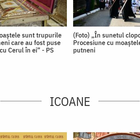
oaștele sunt trupurile
(Foto) „În sunetul clop
eni care au fost puse
Procesiune cu moaştele
u Cerul în ei” - PS
putneni
ICOANE