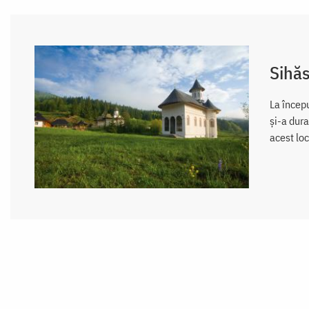
Sihăs
La încep
și-a dura
acest loc