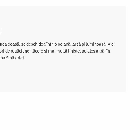
i
urea deasă, se deschidea într-o poiană largă și luminoasă. Aici
ori de rugăciune, tăcere și mai multă liniște, au ales a trăi în
na Sihăstriei.