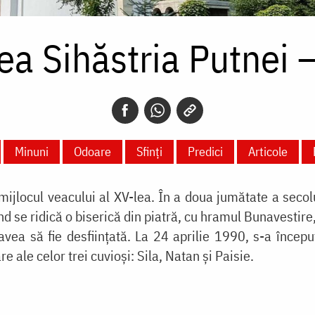
ea Sihăstria Putnei 
Minuni
Odoare
Sfinți
Predici
Articole
 mijlocul veacului al XV-lea. În a doua jumătate a secolu
 se ridică o biserică din piatră, cu hramul Bunavestire
vea să fie desfiinţată. La 24 aprilie 1990, s-a început
ale celor trei cuvioşi: Sila, Natan și Paisie.