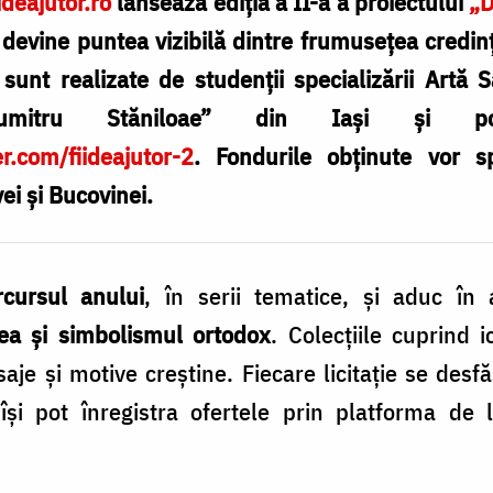
iideajutor.ro
lansează ediția a II-a a proiectului
„D
ă devine puntea vizibilă dintre frumusețea credin
sunt realizate de studenții specializării Artă 
Dumitru Stăniloae” din Iași și pot
r.com/fiideajutor-2
. Fondurile obținute vor spr
ei și Bucovinei.
cursul anului
, în serii tematice, și aduc în 
tatea și simbolismul ortodox
. Colecțiile cuprind 
esaje și motive creștine. Fiecare licitație se des
i își pot înregistra ofertele prin platforma de 