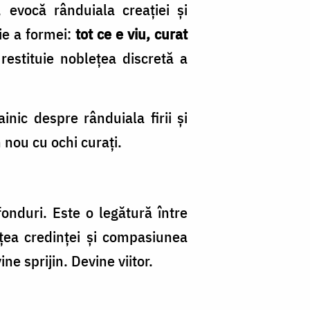
, evocă rânduiala creației și
ie a formei:
tot ce e viu, curat
restituie noblețea discretă a
nic despre rânduiala firii și
 nou cu ochi curați.
onduri. Este o legătură între
sețea credinței și compasiunea
e sprijin. Devine viitor.