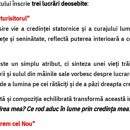
tului înscrie
trei lucrări deosebite
:
turisitorul”
re vie a credinței statornice și a curajului lu
lețe și seninătate, reflectă puterea interioară a 
ste un simplu atribut, ci sinteza unei vieți tră
rii și sulul din mâinile sale vorbesc despre lucr
 de a lumina pe cei rătăciți și de a păzi dreapta cr
ă și compoziția echilibrată transformă această ic
irea mea? Ce rod aduc în lume prin credința me
frem cel Nou”