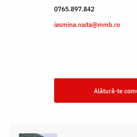
0765.897.842
iasmina.naita@mmb.ro
Alătură-te comu