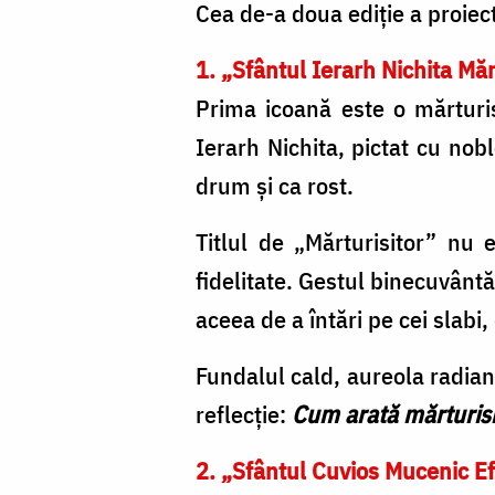
Cea de-a doua ediție a proiec
1. „Sfântul Ierarh Nichita Măr
Prima icoană este o mărturisi
Ierarh Nichita, pictat cu nob
drum și ca rost.
Titlul de „Mărturisitor” nu e
fidelitate. Gestul binecuvântă
aceea de a întări pe cei slabi,
Fundalul cald, aureola radiant
reflecție:
Cum arată mărturis
2. „Sfântul Cuvios Mucenic E