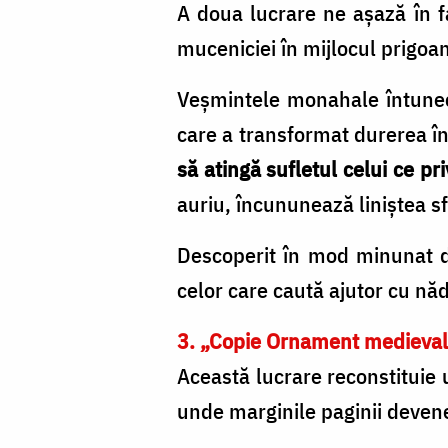
A doua lucrare ne așază în f
muceniciei în mijlocul prigoane
Veșmintele monahale întuneca
care a transformat durerea în 
să atingă sufletul celui ce pr
auriu, încununează liniștea sf
Descoperit în mod minunat du
celor care caută ajutor cu năd
3. „Copie Ornament medieval
Această lucrare reconstituie
unde marginile paginii devene