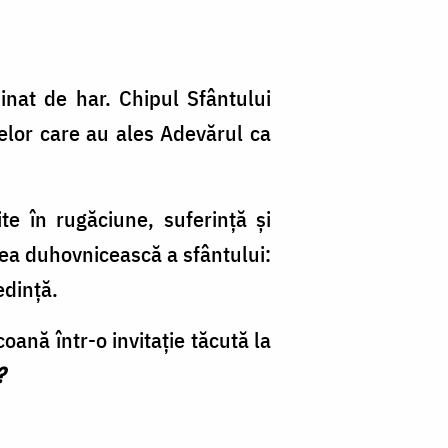
minat de har. Chipul Sfântului
celor care au ales Adevărul ca
ite în rugăciune, suferință și
area duhovnicească a sfântului:
edință.
oană într-o invitație tăcută la
a?