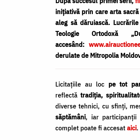
în
După succesul primei serii,
f
inima
inițiativă prin care arta sacr
ta”
aleg să dăruiască. Lucrările 
–
Teologie Ortodoxă „
Ediția
accesând:
www.airauctionee
a
derulate de Mitropolia Moldov
II-
a
Licitațiile au loc
pe tot par
a
reflectă
tradiția, spirituali
licitațiilor
diverse tehnici, cu sfinți, m
caritabile
săptămâni
, iar participanți
online
complet poate fi accesat
aici
.