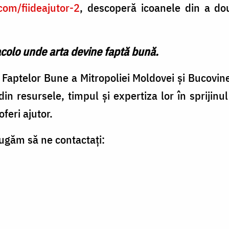
com/fiideajutor-2
, descoperă icoanele din a dou
 acolo unde arta devine faptă bună.
Faptelor Bune a Mitropoliei Moldovei și Bucovine
din resursele, timpul și expertiza lor în sprijinu
oferi ajutor.
rugăm să ne contactați: