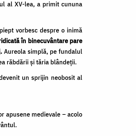
ul al XV-lea, a primit cununa
 piept vorbesc despre o inimă
idicată în binecuvântare pare
.
Aureola simplă, pe fundalul
 răbdării și tăria blândeții.
evenit un sprijin neobosit al
lor apusene medievale – acolo
vântul.