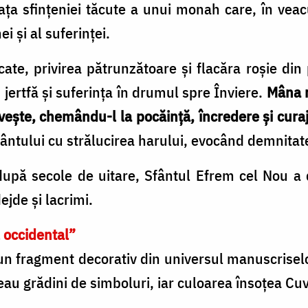
ața sfințeniei tăcute a unui monah care, în veac
i și al suferinței.
te, privirea pătrunzătoare și flacăra roșie din
jertfă și suferința în drumul spre Înviere.
Mâna r
ivește, chemându-l la pocăință, încredere și curaj
ântului cu strălucirea harului, evocând demnitatea
pă secole de uitare, Sfântul Efrem cel Nou a d
ejde și lacrimi.
 occidental”
 un fragment decorativ din universul manuscrise
au grădini de simboluri, iar culoarea însoțea Cu