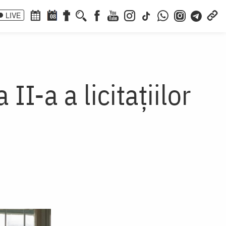
LIVE
08
 II-a a licitațiilor