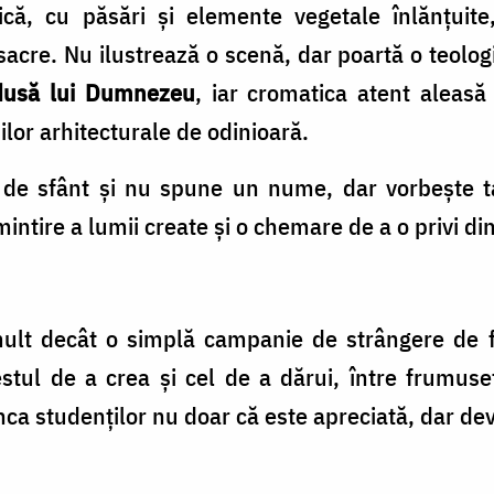
ică, cu păsări și elemente vegetale înlănțuite
acre. Nu ilustrează o scenă, dar poartă o teolog
adusă lui Dumnezeu
, iar cromatica atent aleasă 
ilor arhitecturale de odinioară.
de sfânt și nu spune un nume, dar vorbește tai
ntire a lumii create și o chemare de a o privi din
mult decât o simplă campanie de strângere de f
gestul de a crea și cel de a dărui, între frumu
ca studenților nu doar că este apreciată, dar devin