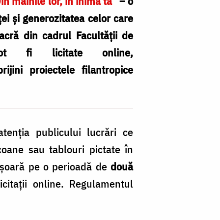
in mâinile lor, în inima ta”
– o
ței și generozitatea celor care
Sacră din cadrul Facultății de
 fi licitate online,
ijini proiectele filantropice
atenția publicului lucrări ce
icoane sau tablouri pictate în
fășoară pe o perioadă de
două
licitații online. Regulamentul