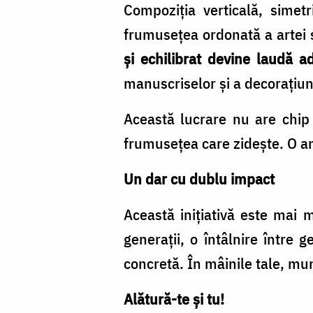
Compoziția verticală, simetr
frumusețea ordonată a artei s
și echilibrat devine laudă 
manuscriselor și a decorațiun
Această lucrare nu are chip 
frumusețea care zidește. O ami
Un dar cu dublu impact
Această inițiativă este mai 
generații, o întâlnire între 
concretă. În mâinile tale, mun
Alătură-te și tu!