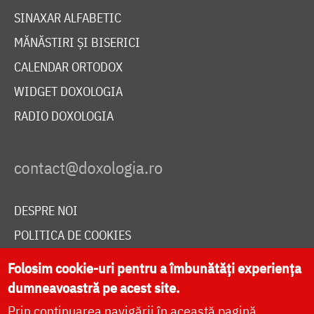
SINAXAR ALFABETIC
MĂNĂSTIRI ȘI BISERICI
CALENDAR ORTODOX
WIDGET DOXOLOGIA
RADIO DOXOLOGIA
DESPRE NOI
POLITICA DE COOKIES
DONEAZĂ ONLINE PENTRU CATEDRALA NAȚIONALĂ
Folosim cookie-uri pentru a îmbunătăți experiența
dumneavoastră pe acest site.
Prin continuarea navigării în această pagină
LIVE