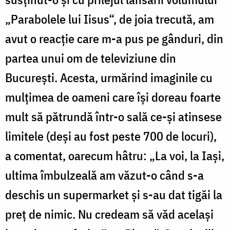
„Parabolele lui Iisus“, de joia trecută, am
avut o reacţie care m-a pus pe gânduri, din
partea unui om de televiziune din
Bucureşti. Acesta, urmărind imaginile cu
mulţimea de oameni care îşi doreau foarte
mult să pătrundă într-o sală ce-şi atinsese
limitele (deşi au fost peste 700 de locuri),
a comentat, oarecum hâtru: „La voi, la Iaşi,
ultima îmbulzeală am văzut-o când s-a
deschis un supermarket şi s-au dat tigăi la
preţ de nimic. Nu credeam să văd acelaşi