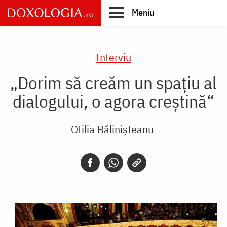
Skip
Meniu
to
main
Main
content
navigation
Interviu
„Dorim să creăm un spaţiu al
dialogului, o agora creştină“
Otilia Bălinișteanu