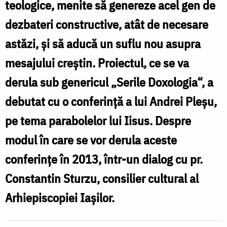
teologice, menite să genereze acel gen de
o
dezbateri constructive, atât de necesare
agora
astăzi, şi să aducă un suflu nou asupra
creştină“
mesajului creştin. Proiectul, ce se va
derula sub genericul „Serile Doxologia“, a
debutat cu o conferinţă a lui Andrei Pleşu,
pe tema parabolelor lui Iisus. Despre
modul în care se vor derula aceste
conferinţe în 2013, într-un dialog cu pr.
Constantin Sturzu, consilier cultural al
Arhiepiscopiei Iaşilor.