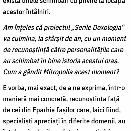
există unele schimbări cu privire la locaţia
acestor întâlniri.
Am înţeles că proiectul „Serile Doxologia“
va culmina, la sfârşit de an, cu un moment
de recunoştinţă către personalităţile care
au schimbat în bine istoria acestui oraş.
Cum a gândit Mitropolia acest moment?
E vorba, mai exact, de a ne exprima, într-o
manieră mai concretă, recunoştinţa faţă
de cei din Eparhia Iaşilor care, laici fiind,
specialişti apreciaţi în diferite domenii, au