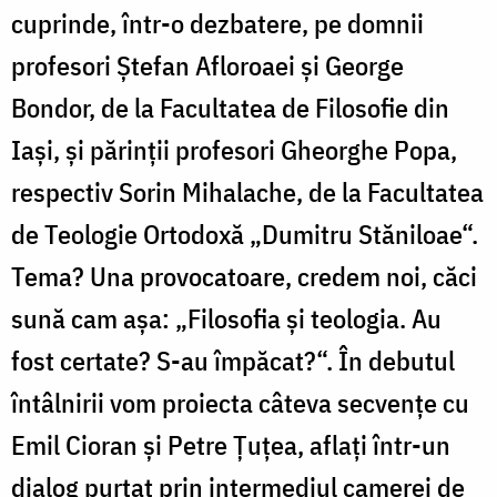
cuprinde, într-o dezbatere, pe domnii
profesori Ştefan Afloroaei şi George
Bondor, de la Facultatea de Filosofie din
Iaşi, şi părinţii profesori Gheorghe Popa,
respectiv Sorin Mihalache, de la Facultatea
de Teologie Ortodoxă „Dumitru Stăniloae“.
Tema? Una provocatoare, credem noi, căci
sună cam aşa: „Filosofia şi teologia. Au
fost certate? S-au împăcat?“. În debutul
întâlnirii vom proiecta câteva secvenţe cu
Emil Cioran şi Petre Ţuţea, aflaţi într-un
dialog purtat prin intermediul camerei de