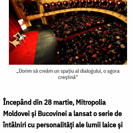
„Dorim
„Dorim să creăm un spaţiu al dialogului, o agora
creştină“
să
creăm
un
Începând din 28 martie, Mitropolia
spaţiu
Moldovei şi Bucovinei a lansat o serie de
al
întâlniri cu personalităţi ale lumii laice şi
dialogului,