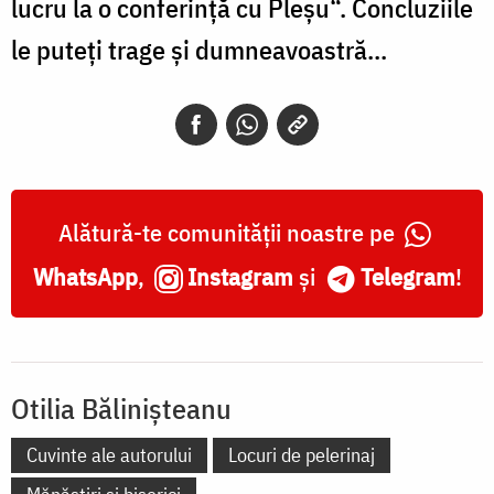
lucru la o conferinţă cu Pleşu“. Concluziile
le puteţi trage şi dumneavoastră...
Alătură-te comunității noastre pe
WhatsApp
,
Instagram
și
Telegram
!
Otilia Bălinișteanu
Cuvinte ale autorului
Locuri de pelerinaj