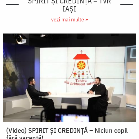
SPIRIT ȘI CREDINȚĂ – TVR
IAȘI
vezi mai multe »
(Video) SPIRIT ŞI CREDINŢĂ – Niciun copil
fără vacanţă!