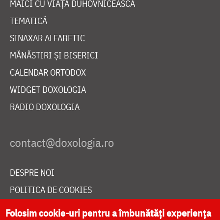
MAICI CU VIAȚĂ DUHOVNICEASCĂ
TEMATICĂ
SINAXAR ALFABETIC
MĂNĂSTIRI ȘI BISERICI
CALENDAR ORTODOX
WIDGET DOXOLOGIA
RADIO DOXOLOGIA
DESPRE NOI
POLITICA DE COOKIES
DONEAZĂ ONLINE PENTRU CATEDRALA NAȚIONALĂ
Folosim cookie-uri pentru a îmbunătăți experiența