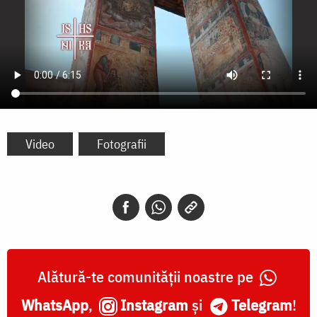
Video
Fotografii
Alătură-te comunității noastre pe
WhatsApp
,
Instagram
și
Telegram
!