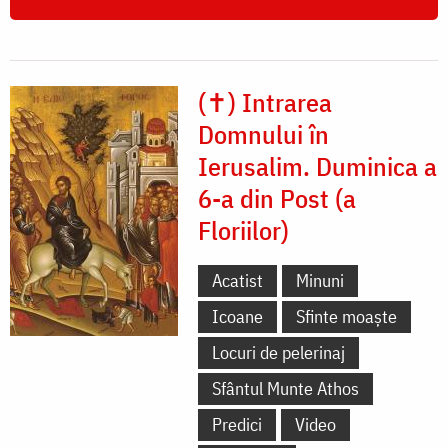
(✝) Intrarea
Domnului în
Ierusalim. Duminica a
6-a din Post (a
Floriilor)
Acatist
Minuni
Icoane
Sfinte moaște
Locuri de pelerinaj
Sfântul Munte Athos
Predici
Video