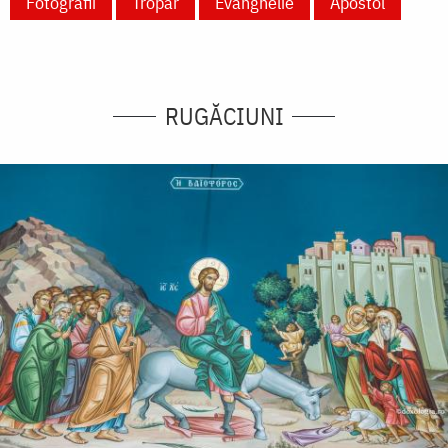
Fotografii
Tropar
Evanghelie
Apostol
RUGĂCIUNI