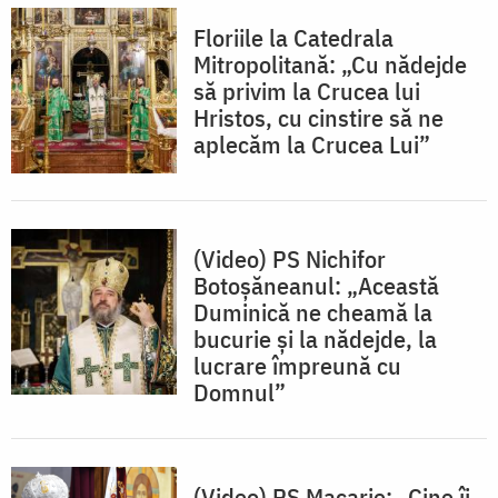
Floriile la Catedrala
Mitropolitană: „Cu nădejde
să privim la Crucea lui
Hristos, cu cinstire să ne
aplecăm la Crucea Lui”
(Video) PS Nichifor
Botoșăneanul: „Această
Duminică ne cheamă la
bucurie și la nădejde, la
lucrare împreună cu
Domnul”
(Video) PS Macarie: „Cine îi