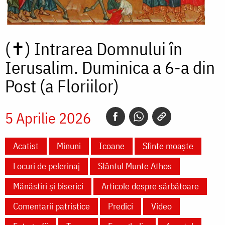
(✝)
Intrarea Domnului în
Ierusalim. Duminica a 6-a din
Post (a Floriilor)
5 Aprilie 2026
Acatist
Minuni
Icoane
Sfinte moaște
Locuri de pelerinaj
Sfântul Munte Athos
Mănăstiri și biserici
Articole despre sărbătoare
Comentarii patristice
Predici
Video