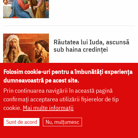
Răutatea lui Iuda, ascunsă
sub haina credinței
Folosim cookie-uri pentru a îmbunătăți experiența
dumneavoastră pe acest site.
Prin continuarea navigării în această pagină
confirmați acceptarea utilizării fișierelor de tip
Maria nu a avut îndrăzneala
cookie.
Mai multe informații
să-I ungă prima dată capul
Sunt de acord
Nu, mulțumesc