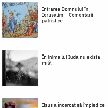
Intrarea Domnului în
Ierusalim – Comentarii
patristice
În inima lui Iuda nu exista
milă
Iisus a încercat să împiedice