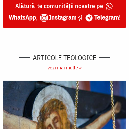
Alătură-te comunității noastre pe
WhatsApp
,
Instagram
și
Telegram
!
ARTICOLE TEOLOGICE
vezi mai multe »