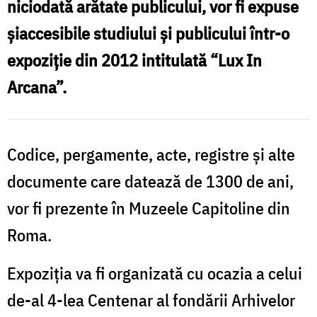
niciodată arătate publicului, vor fi expuse
Arhivei
şiaccesibile studiului şi publicului într-o
Secrete
expoziţie din 2012 intitulată “Lux In
a
Arcana”.
Vaticanului
vor
fi
Codice, pergamente, acte, registre şi alte
dezvăluite
documente care datează de 1300 de ani,
vor fi prezente în Muzeele Capitoline din
Roma.
Expoziţia va fi organizată cu ocazia a celui
de-al 4-lea Centenar al fondării Arhivelor