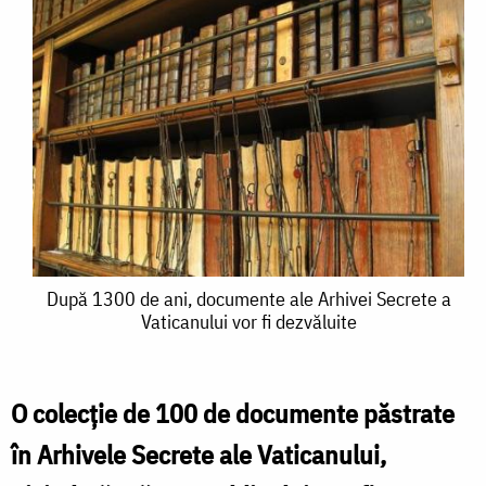
După
După 1300 de ani, documente ale Arhivei Secrete a
Vaticanului vor fi dezvăluite
1300
de
ani,
O colecţie de 100 de documente păstrate
documente
în Arhivele Secrete ale Vaticanului,
ale