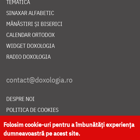
TEMATICĂ
SINAXAR ALFABETIC
MĂNĂSTIRI ȘI BISERICI
CALENDAR ORTODOX
WIDGET DOXOLOGIA
RADIO DOXOLOGIA
DESPRE NOI
POLITICA DE COOKIES
DONEAZĂ ONLINE PENTRU CATEDRALA NAȚIONALĂ
Folosim cookie-uri pentru a îmbunătăți experiența
dumneavoastră pe acest site.