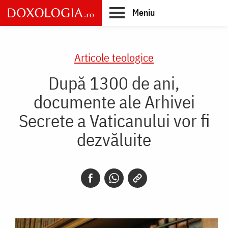
Skip
Meniu
to
main
Main
content
navigation
Articole teologice
După 1300 de ani,
documente ale Arhivei
Secrete a Vaticanului vor fi
dezvăluite