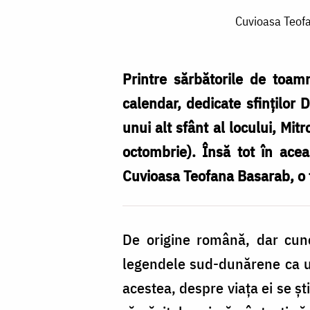
Cuvioasa
Cuvioasa Teofa
Teofana
Basarab
–
Printre sărbătorile de toamn
o
calendar, dedicate sfinților 
nouă
unui alt sfânt al locului, Mit
sfântă
octombrie). Însă tot în acea
în
Cuvioasa Teofana Basarab, o 
calendarul
Bisericii
De origine română, dar cuno
noastre
legendele sud-dunărene ca un 
/
acestea, despre viața ei se șt
Foto: