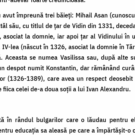
avut împreună trei băieți: Mihail Asan (cunoscu
ăl său, cu titlul de țar de Vidin din 1331, deceda
 asociat la domnie, iar apoi țar al Vidinului în u
l IV-lea (născut în 1326, asociat la domnie în T
ată. Aceasta se numea Vasilissa sau, după alte 
u un despot numit Konstantin, dar rămânând curâ
lor (1326-1389), care avea un respect deosebit 
fiica celei de-a doua soții a lui Ivan Alexandru.
tă în rândul bulgarilor care o lăudau pentru el
entru educația sa aleasă pe care a împărtășit-o co