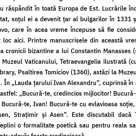
u răspândit în toată Europa de Est. Lucrările în
tat, soțul ei a devenit țar al bulgarilor în 1331
vo, care în acea vreme începuse să fie consid
ut loc aici. Printre manuscrisele din această 
a cronicii bizantine a lui Constantin Manasses 
 Muzeul Vaticanului, Tetraevangelia ilustrată (c
brary, Psaltirea Tomiciov (1360), astăzi la Muzeu
7). În „Lauda țarului Ivan Alexandru”, cuprinsă în
 astfel: „Bucură-te, credincios mijlocitor! Bucură-
 Bucură-te, Ivan! Bucură-te cu evlavioasa soție,
Asen, Strațimir și Asen”. Este discutabil dacă
plini o formalitate poetică sau pentru reala sa 
ntr-adevăr foarte credincioasă.