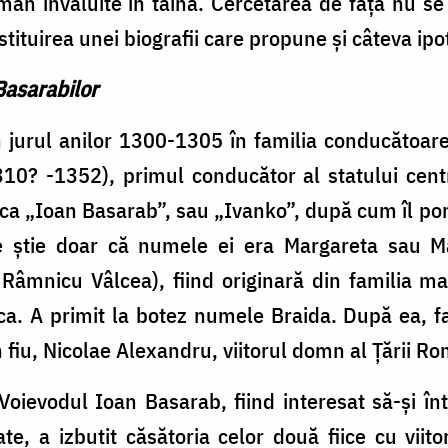
ân învăluite în taină. Cercetarea de față nu se
tituirea unei biografii care propune și câteva ipo
Basarabilor
n jurul anilor 1300-1305 în familia conducătoare 
310? -1352), primul conducător al statului cent
a „Ioan Basarab”, sau „Ivanko”, după cum îl pom
știe doar că numele ei era Margareta sau Ma
 Râmnicu Vâlcea), fiind originară din familia 
a. A primit la botez numele Braida. După ea, fa
un fiu, Nicolae Alexandru, viitorul domn al Țării 
oievodul Ioan Basarab, fiind interesat să-și înt
, a izbutit căsătoria celor două fiice cu viitori