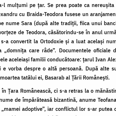
-l mulțumi pe țar. Se prea poate ca nereușita 
lexandru cu Braida-Teodora fusese un aranjamen
pe nume Sara (după alte tradiții, fiica unui ban
vorțeze de Teodora, căsătorindu-se în anul urm
 s-a convertit la Ortodoxie și a luat același n
ca „domnița care râde”. Documentele oficiale 
ele aceleiași familii conducătoare: țarul Ivan Ale
i e vorba despre o altă persoană. După alte s
moartea tatălui ei, Basarab al Țării Românești.
s în Țara Românească, ci s-a retras la o mănăsti
nume de împărăteasă bizantină, anume Teofana.
 „mamei adoptive”, iar conflictul lor s-ar putea og