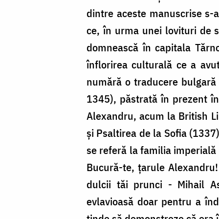
dintre aceste manuscrise s-a
ce, în urma unei lovituri de s
domnească în capitala Tărno
înflorirea culturală ce a av
numără o traducere bulgară 
1345), păstrată în prezent în
Alexandru, acum la British Li
și Psaltirea de la Sofia (133
se referă la familia imperială
Bucură-te, țarule Alexandru!
dulcii tăi prunci - Mihail 
evlavioasă doar pentru a înde
tinde să demonstreze că era î