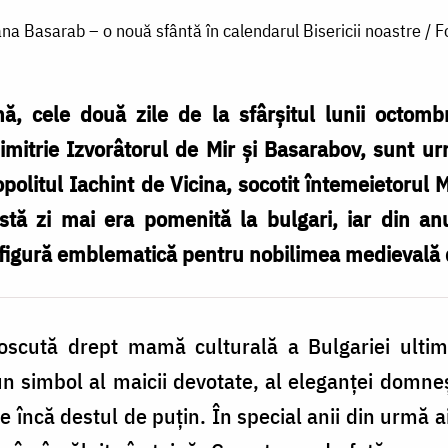
na Basarab – o nouă sfântă în calendarul Bisericii noastre / F
ă, cele două zile de la sfârșitul lunii octomb
Dimitrie Izvorâtorul de Mir și Basarabov, sunt ur
ropolitul Iachint de Vicina, socotit întemeietorul 
stă zi mai era pomenită la bulgari, iar din an
figură emblematică pentru nobilimea medievală 
scută drept mamă culturală a Bulgariei ultim
simbol al maicii devotate, al eleganței domnești
ie încă destul de puțin. În special anii din urmă a