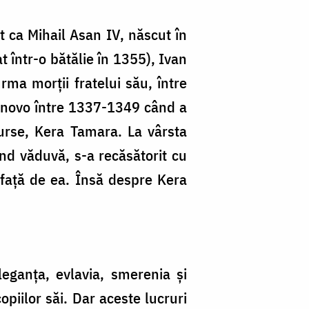
t ca Mihail Asan IV, născut în
t într-o bătălie în 1355), Ivan
rma morții fratelui său, între
ărnovo între 1337-1349 când a
surse, Kera Tamara. La vârsta
nd văduvă, s-a recăsătorit cu
față de ea. Însă despre Kera
eganța, evlavia, smerenia și
piilor săi. Dar aceste lucruri