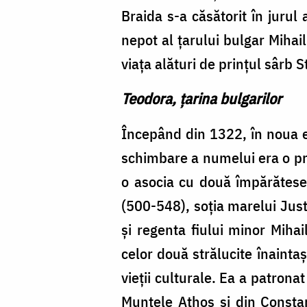
Braida s-a căsătorit în jurul
nepot al țarului bulgar Mihai
viața alături de prințul sârb S
Teodora, țarina bulgarilor
Începând din 1322, în noua e
schimbare a numelui era o pra
o asocia cu două împărătese
(500-548), soția marelui Justi
și regenta fiului minor Mihai
celor două strălucite înainta
vieții culturale. Ea a patron
Muntele Athos și din Constan