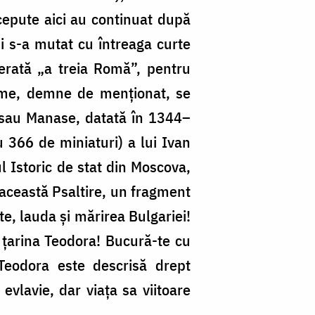
cepute aici au continuat după
 și s-a mutat cu întreaga curte
erată „a treia Romă”, pentru
vreme, demne de menționat, se
(sau Manase, datată în 1344–
u 366 de miniaturi) a lui Ivan
l Istoric de stat din Moscova,
 această Psaltire, un fragment
te, lauda și mărirea Bulgariei!
 țarina Teodora! Bucură-te cu
 Teodora este descrisă drept
evlavie, dar viața sa viitoare