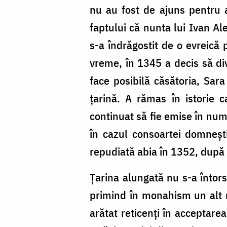
nu au fost de ajuns pentru a
faptului că nunta lui Ivan A
s-a îndrăgostit de o evreică 
vreme, în 1345 a decis să di
face posibilă căsătoria, Sara
țarină. A rămas în istorie 
continuat să fie emise în num
în cazul consoartei domneșt
repudiată abia în 1352, după 
Țarina alungată nu s-a întor
primind în monahism un alt 
arătat reticenți în acceptarea