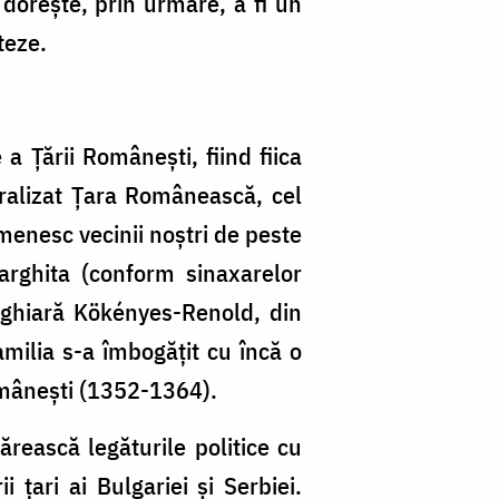
 dorește, prin urmare, a fi un
teze.
a Țării Românești, fiind fiica
ralizat Țara Românească, cel
enesc vecinii noștri de peste
rghita (conform sinaxarelor
maghiară Kökényes-Renold, din
milia s-a îmbogățit cu încă o
Românești (1352-1364).
ărească legăturile politice cu
i țari ai Bulgariei și Serbiei.