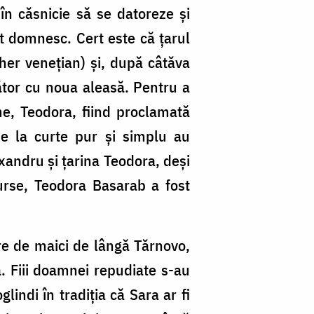
în căsnicie să se datoreze și
t domnesc. Cert este că țarul
cher venețian) și, după câtăva
ător cu noua aleasă. Pentru a
ume, Teodora, fiind proclamată
de la curte pur și simplu au
xandru și țarina Teodora, deși
urse, Teodora Basarab a fost
re de maici de lângă Tărnovo,
 Fiii doamnei repudiate s-au
lindi în tradiția că Sara ar fi