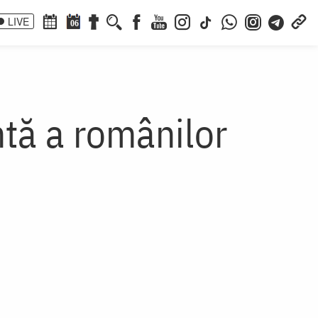
LIVE
06
tă a românilor