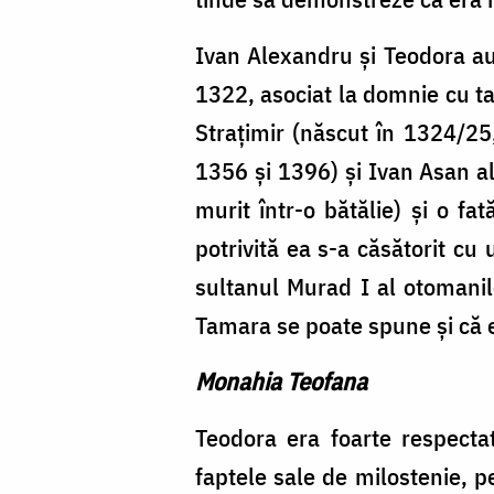
Ivan Alexandru și Teodora au 
1322, asociat la domnie cu tat
Strațimir (născut în 1324/25,
1356 și 1396) și Ivan Asan a
murit într-o bătălie) și o f
potrivită ea s-a căsătorit c
sultanul Murad I al otomani
Tamara se poate spune și că e 
Monahia Teofana
Teodora era foarte respecta
faptele sale de milostenie, p