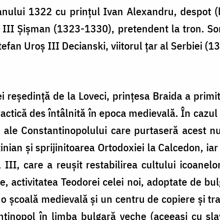
 anului 1322 cu prințul Ivan Alexandru, despot (li
l III Șișman (1323-1330), pretendent la tron. So
tefan Uroș III Decianski, viitorul țar al Serbiei (
i reședință de la Loveci, prințesa Braida a prim
ctică des întâlnită în epoca medievală. În cazul 
 ale Constantinopolului care purtaseră acest 
nian și sprijinitoarea Ortodoxiei la Calcedon, iar 
l III, care a reușit restabilirea cultului icoane
șe, activitatea Teodorei celei noi, adoptate de bu
at o școală medievală și un centru de copiere și t
tinopol în limba bulgară veche (aceeași cu sla