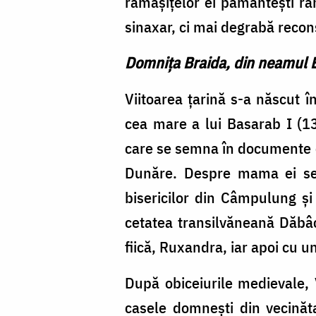
rămășițelor ei pământești răm
doxologia.ro
sinaxar, ci mai degrabă recons
Domnița Braida, din neamul 
Viitoarea țarină s-a născut î
cea mare a lui Basarab I (1
care se semna în documente c
Dunăre. Despre mama ei se 
bisericilor din Câmpulung și
cetatea transilvăneană Dăbâc
fiică, Ruxandra, iar apoi cu 
După obiceiurile medievale, V
casele domnești din vecinătate