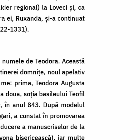
der regional) la Loveci și, ca
ra ei, Ruxanda, și-a continuat
1322-1331).
it numele de Teodora. Această
tinerei domnițe, noul apelativ
nume: prima, Teodora Augusta
a doua, soția basileului Teofil
lor, în anul 843. După modelul
lgari, a constat în promovarea
raducere a manuscriselor de la
vona bisericească), iar multe