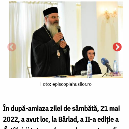
Foto:
Foto: episcopiahusilor.ro
episcopiahusilor.ro
În după-amiaza zilei de sâmbătă, 21 mai
2022, a avut loc, la Bârlad, a II-a ediție a
F