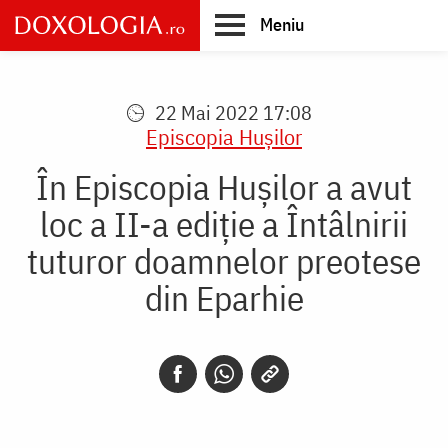
Skip
Meniu
to
main
Main
content
navigation
22 Mai 2022 17:08
Episcopia Huşilor
În Episcopia Hușilor a avut
loc a II-a ediție a Întâlnirii
tuturor doamnelor preotese
din Eparhie