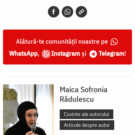
Alătură-te comunității noastre pe
WhatsApp
,
Instagram
și
Telegram
!
Maica Sofronia
Rădulescu
Cuvinte ale autorului
Articole despre autor