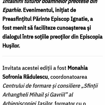
Întâlnirii tuturor doamnelor preotese din
e
Eparhie
. Evenimentul, inițiat de
Preasfințitul Părinte Episcop Ignatie, a
fost menit să faciliteze cunoașterea și
dialogul între soțiile preoților din Episcopia
Hușilor.
Invitata acestei ediții a fost
Monahia
Sofronia Rădulescu
, coordonatoarea
Centrului de formare și consiliere „Sfinții
Arhangheli Mihail și Gavriil” al
Arhiepiscopiei Iașilor
, formator cu o